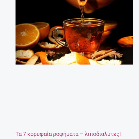
Τα 7 κορυφαία ροφήματα – λιποδιαλύτες!
27 Απριλίου, 2025