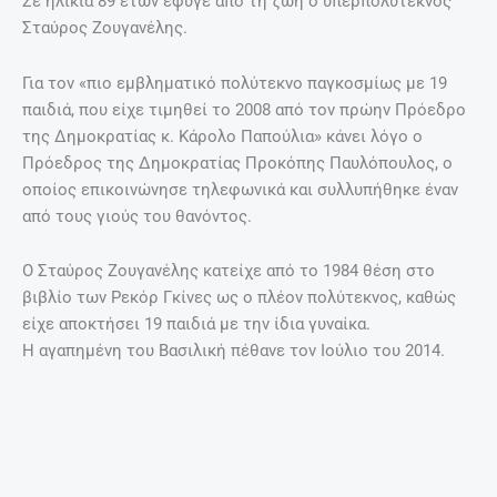
Σε ηλικία 89 ετών έφυγε από τη ζωή ο υπερπολύτεκνος
Σταύρος Ζουγανέλης.
Για τον «πιο εμβληματικό πολύτεκνο παγκοσμίως με 19
παιδιά, που είχε τιμηθεί το 2008 από τον πρώην Πρόεδρο
της Δημοκρατίας κ. Κάρολο Παπούλια» κάνει λόγο ο
Πρόεδρος της Δημοκρατίας Προκόπης Παυλόπουλος, ο
οποίος επικοινώνησε τηλεφωνικά και συλλυπήθηκε έναν
από τους γιούς του θανόντος.
Ο Σταύρος Ζουγανέλης κατείχε από το 1984 θέση στο
βιβλίο των Ρεκόρ Γκίνες ως ο πλέον πολύτεκνος, καθώς
είχε αποκτήσει 19 παιδιά με την ίδια γυναίκα.
Η αγαπημένη του Βασιλική πέθανε τον Ιούλιο του 2014.
Απέκτησε τα 10 κορίτσια και τα 9 αγόρια του – τα 16
βρίσκονται στη ζωή – από το 1958 έως το 1982. Είδε 50