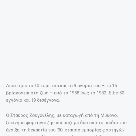
εγγόνια και 19 δισέγγονα.
Ο Σταύρος Ζουγανέλης, με καταγωγή από τη Μύκονο,
ξεκίνησε φορτηγατζής και μαζί με δύο από τα παιδιά του
άνοιξε, τη δεκαετία του ’90, εταιρία εμπορίας φορτηγών.
Ήταν ενεργός πολίτης και κατείχε τιμητική θέση στον
Ελληνικό Σύλλογο Πολυτέκνων.
(ΑΠΕ-ΜΠΕ)
ΠΡΟΗΓΟΎΜΕΝΟ
ΕΠΌΜΕΝΟ
Prev
Nex
Ανοιξιάτικες Συναυλίες 2017 του Ωδείου Δήμου Ηρακλείου
Μοναδική Σούστα, ερωτικός κρητικός χορός