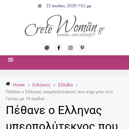
Μετάβαση
22 Ιουλίου, 2026 7:52 μμ
στο
περιεχόμενο
A
F
I
P
t
a
n
i
c
s
n
e
t
t
b
a
e
o
g
r
ΣΧΈΣΕΙΣ & ΣΕΞ
ΜΌΔΑ-ΟΜΟΡΦΙΆ
o
r
e
k
a
s
-
m
t
Home
»
Ειδήσεις
»
Ελλάδα
»
f
-
p
Πέθανε ο Ελληνας υπερπολύτεκνος που είχε μπει στο
Γκίνες με 19 παιδιά
Πέθανε ο Ελληνας
υπερπολύτεκνος που