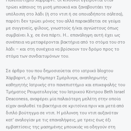
Πανεπιστήμιο Χάρβαρντ. Οι κίνδυνοι εγείρονται όταν
τρώει κάποιος τη μισή μπουκιά και ξαναβουτάει την
υπόλοιπη στο λάδι (ή στο ντιπ ή σε οποιαδήποτε σάλτσα),
παρότι δεν τρώει μόνος του αλλά παρακάθεται σε γεύμα
με συγγενείς, φίλους, γνωστούς ή/και αγνώστους όπως
συμβαίνει λ.χ. σε ένα πάρτι. Η… επανάληψη αυτή έχει ως
συνέπεια να μεταφέρονται βακτήρια από το στόμα του στο
λάδι – και στη συνέχεια να βρίσκουν τον δρόμο προς το
στόμα των συνδαιτυμόνων του.
Σε άρθρο του που δημοσιεύεται στο ιατρικό blogτου
Χάρβαρντ, ο δρ Ρόμπερτ Σμέρλινγκ, αναπληρωτής
καθηγητής Ιατρικής στο πανεπιστήμιο και επικεφαλής του
Τμήματος Ρευματολογίας του Ιατρικού Κέντρου Beth Israel
Deaconess, αναφέρει μία παλαιότερη μελέτη στην οποία
είχαν αναλυθεί τα βακτήρια σε κριτσίνια πριν και μετά από
διπλό βούτηγμα σε ντιπ. Η μόλυνση του ντιπ αυξανόταν
κατ’ αναλογίαν με τις επαναλήψεις, με τρεις έως έξι
εμβαπτίσεις της μασημένης μπουκιάς να οδηγούν στη