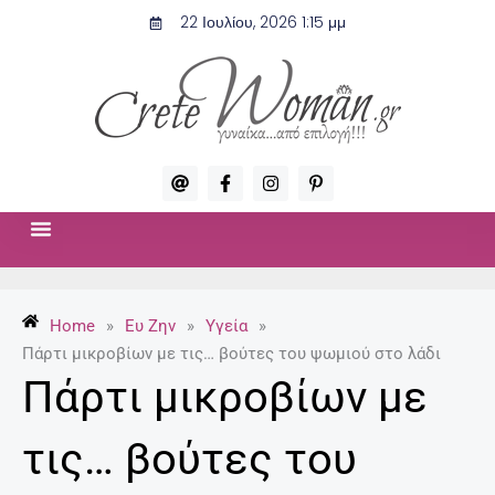
Μετάβαση
22 Ιουλίου, 2026 1:15 μμ
στο
περιεχόμενο
A
F
I
P
t
a
n
i
c
s
n
e
t
t
b
a
e
o
g
r
ΣΧΈΣΕΙΣ & ΣΕΞ
ΜΌΔΑ-ΟΜΟΡΦΙΆ
o
r
e
k
a
s
-
m
t
Home
»
Ευ Ζην
»
Υγεία
»
f
-
p
Πάρτι μικροβίων με τις… βούτες του ψωμιού στο λάδι
Πάρτι μικροβίων με
τις… βούτες του