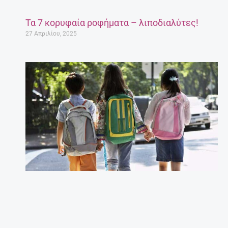
Τα 7 κορυφαία ροφήματα – λιποδιαλύτες!
27 Απριλίου, 2025