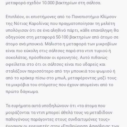
μεταφορά σχεδόν 10.000 βακτηρίων στη σάλτσα.
Επιπλέον, οι επιστήμονες από το Πανεπιστήμιο Κλίμσον
της Νότιας Καρολίνας που πραγματοποίησαν τη μελέτη
υπολόγισαν ότι σε ένα αληθινό πάρτι, κάθε επανάληψη θα
οδηγούσε στη μεταφορά 50-100 βακτηρίων από άτομο σε
άτομο ανά μπουκιά. Μάλιστα η μεταφορά των μικροβίων
είναι πιο εύκολη στις σάλτσες παρά στα ντιπ τυριού ή
σοκολάτας, πρόσθεσαν οι ερευνητές. Αυτό πιθανώς
οφείλεται στο ότι οι σάλτσες είναι πιο υδαρείς και
σταλάζουν περισσότερο από την μπουκιά του ψωμιού ή
από το κράκερ πίσω στο μπωλ, μεταφέροντας μαζί τους
τα μικρόβια του στόματος που έχουν απομείνει από το
πρώτο δάγκωμα.
Τα ευρήματα αυτά υποδηλώνουν ότι «τα άτομα που
μοιράζονται τα ντιπ μπορεί άθελά τους να μεταδίδουν
παθογόνους παράγοντες στους συνδαιτυμόνες τους»
έγραψαν οι ερευνητές στην «Επιθεώρηση Ασφάλειας των