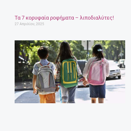
Τα 7 κορυφαία ροφήματα – λιποδιαλύτες!
27 Απριλίου, 2025