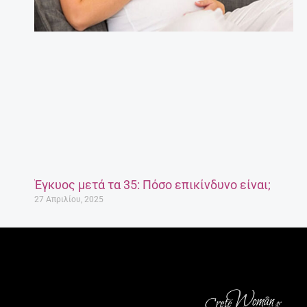
Έγκυος μετά τα 35: Πόσο επικίνδυνο είναι;
27 Απριλίου, 2025