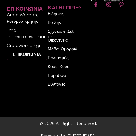
F
I
P
ΚΑΤΗΓΟΡΊΕΣ
ΕΠΙΚΟΙΝΩΝΊΑ
a
n
i
Ειδήσεις
c
s
n
Crete Woman,
e
t
t
Ρέθυμνο Κρήτης
Ευ Ζην
b
a
e
Email:
o
g
r
Σχέσεις & Σεξ
o
r
e
info@cretewoman.gr
Οικογένεια
k
a
s
Cretewoman.gr
-
m
t
Μόδα-Ομορφιά
f
-
ΕΠΙΚΟΙΝΩΝΙΑ
Πολιτισμός
p
Κους-Κους
Παράξενα
Συνταγές
© 2026 All Rights Reserved.