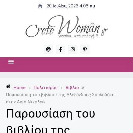
Μετάβαση
20 Ιουλίου, 2026 4:05 πμ
στο
περιεχόμενο
A
F
I
P
t
a
n
i
c
s
n
e
t
t
b
a
e
o
g
r
ΣΧΈΣΕΙΣ & ΣΕΞ
ΜΌΔΑ-ΟΜΟΡΦΙΆ
o
r
e
k
a
s
-
m
t
Home
»
Πολιτισμός
»
Βιβλίο
»
f
-
p
Παρουσίαση του βιβλίου της Αλεξάνδρας Σουλαδάκη
στον Άγιο Νικόλαο
Παρουσίαση του
βιβλίου της