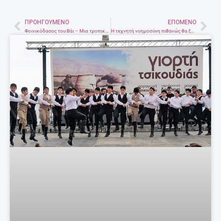
ΠΡΟΗΓΟΎΜΕΝΟ
ΕΠΌΜΕΝΟ
Prev
Nex
Φοινικόδασος του Βάι – Μια τροπική γωνιά 200 στρεμμάτων στην Κρήτη
Η τεχνητή νοημοσύνη πιθανώς θα ξεπεράσει τους ανθρώπους έως το 2060