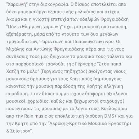
“Χαραυγή” στην δισκογραφία. Ο δίσκος αποτελείται από
δέκα μουσικά έργα εξαιρετικής μελωδίας και στίχου.
Ακόμα και η γνωστή επιτυχία των αδελφών Φραγκιαδάκη
“Πάντα θλιμμένη χαραυγή” έχει μια μουσική αποτύπωση,
αξεπέραστη, μέσα από το ντουέτο των δυο μεγάλων
τραγουδιστών, Ψαραντώνη και Παπακωνσταντίνου. Οι
Μιχάλης και Αντώνης Φραγκιαδάκης πέρα από τις νέες
συνθέσεις τους μάς δείχνουν το μουσικό τους ταλέντο και
στο παραδοσιακό τραγούδι της Γέργερης “Στου παπα-
Χατζή το μύλο” (Γεργιανός πηδηχτός) ανοίγoντας νέους
μουσικούς δρόμους για τους Κρητικούς δημιουργούς
κάνoντας την μουσική παράδοση της Κρήτης ελληνική
παράδοση. Στον δίσκο συμμετέχουν διάφοροι αξιόλογοι
μουσικοί, χορωδίες, καθώς και ξεχωριστοί στιχουργοί
που έντυσαν τις μουσικές με τα λόγια τους. Κυκλοφορεί
από την Rain music σε αποκλειστική διάθεση DMS+ και για
την Κρήτη από την “Αεράκης-Κρητικό Μουσικό Εργαστήρι
& Σείστρον”.