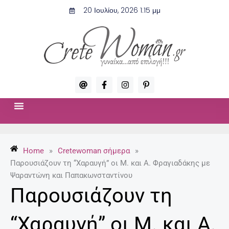
Μετάβαση
20 Ιουλίου, 2026 1:15 μμ
στο
περιεχόμενο
A
F
I
P
t
a
n
i
c
s
n
e
t
t
b
a
e
o
g
r
ΣΧΈΣΕΙΣ & ΣΕΞ
ΜΌΔΑ-ΟΜΟΡΦΙΆ
o
r
e
k
a
s
-
m
t
Home
»
Cretewoman σήμερα
»
f
-
p
Παρουσιάζουν τη “Χαραυγή” οι Μ. και Α. Φραγιαδάκης με
Ψαραντώνη και Παπακωνσταντίνου
Παρουσιάζουν τη
“Χαραυγή” οι Μ. και Α.