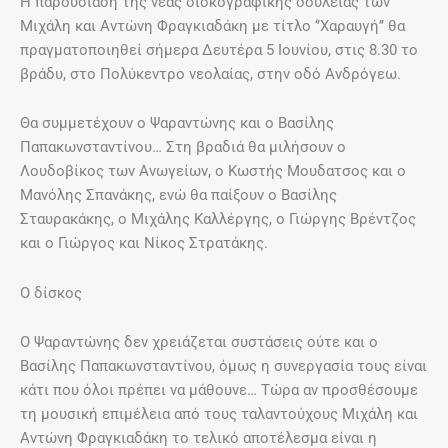
Η παρουσίαση της νέας δισκογραφικής δουλειάς των
Μιχάλη και Αντώνη Φραγκιαδάκη με τίτλο ‘’Χαραυγή’’ θα
πραγματοποιηθεί σήμερα Δευτέρα 5 Ιουνίου, στις 8.30 το
βράδυ, στο Πολύκεντρο νεολαίας, στην οδό Ανδρόγεω.
Θα συμμετέχουν ο Ψαραντώνης και ο Βασίλης
Παπακωνσταντίνου… Στη βραδιά θα μιλήσουν ο
Λουδοβίκος των Ανωγείων, ο Κωστής Μουδατσος και ο
Μανόλης Σπανάκης, ενώ θα παίξουν ο Βασίλης
Σταυρακάκης, ο Μιχάλης Καλλέργης, ο Γιώργης Βρέντζος
και ο Γιώργος και Νίκος Στρατάκης.
Ο δίσκος
O Ψαραντώνης δεν χρειάζεται συστάσεις ούτε και ο
Βασίλης Παπακωνσταντίνου, όμως η συνεργασία τους είναι
κάτι που όλοι πρέπει να μάθουνε… Τώρα αν προσθέσουμε
τη μουσική επιμέλεια από τους ταλαντούχους Μιχάλη και
Αντώνη Φραγκιαδάκη το τελικό αποτέλεσμα είναι η