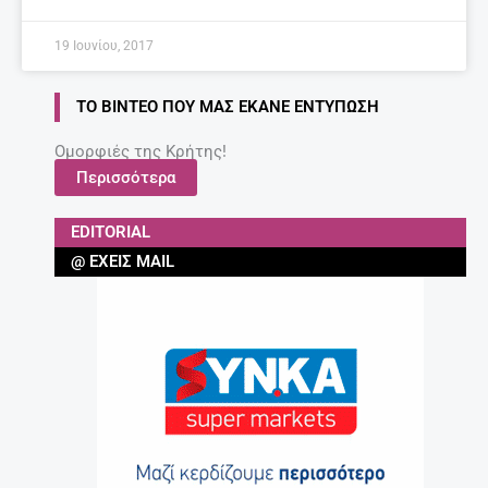
Έγκυος μετά τα 35: Πόσο επικίνδυνο είναι;
27 Απριλίου, 2025