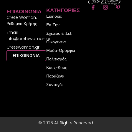
F
I
P
ΚΑΤΗΓΟΡΊΕΣ
ΕΠΙΚΟΙΝΩΝΊΑ
a
n
i
Ειδήσεις
c
s
n
Crete Woman,
e
t
t
Ρέθυμνο Κρήτης
Ευ Ζην
b
a
e
Email:
o
g
r
Σχέσεις & Σεξ
o
r
e
info@cretewoman.gr
Οικογένεια
k
a
s
Cretewoman.gr
-
m
t
Μόδα-Ομορφιά
f
-
ΕΠΙΚΟΙΝΩΝΙΑ
Πολιτισμός
p
Κους-Κους
Παράξενα
Συνταγές
© 2026 All Rights Reserved.