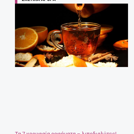
Τα 7 κορυφαία ροφήματα – λιποδιαλύτες!