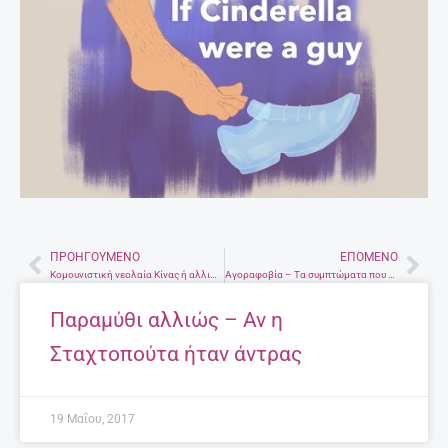
ΠΡΟΗΓΟΎΜΕΝΟ
ΕΠΌΜΕΝΟ
Prev
Nex
Κομουνιστική νεολαία Κίνας ή αλλιώς το Χρυσό Κουφέτο
Αγοραφοβία – Τα συμπτώματα που πρέπει να προσέξετε
Παραμύθι αλλιώς – Αν η
Σταχτοπούτα ήταν άντρας
19 Μαΐου, 2017