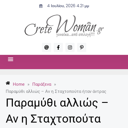
Μετάβαση
4 Ιουλίου, 2026 4:21 μμ
στο
περιεχόμενο
A
F
I
P
t
a
n
i
c
s
n
e
t
t
b
a
e
o
g
r
ΣΧΈΣΕΙΣ & ΣΕΞ
ΜΌΔΑ-ΟΜΟΡΦΙΆ
o
r
e
k
a
s
-
m
t
Home
»
Παράξενα
»
f
-
p
Παραμύθι αλλιώς – Αν η Σταχτοπούτα ήταν άντρας
Παραμύθι αλλιώς –
Αν η Σταχτοπούτα