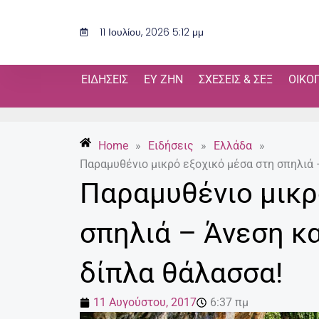
Μετάβαση
στο
11 Ιουλίου, 2026 5:12 μμ
περιεχόμενο
ΕΙΔΉΣΕΙΣ
ΕΥ ΖΗΝ
ΣΧΈΣΕΙΣ & ΣΕΞ
ΟΙΚΟ
Home
»
Ειδήσεις
»
Ελλάδα
»
Παραμυθένιο μικρό εξοχικό μέσα στη σπηλιά 
Παραμυθένιο μικρ
σπηλιά – Άνεση κα
δίπλα θάλασσα!
11 Αυγούστου, 2017
6:37 πμ