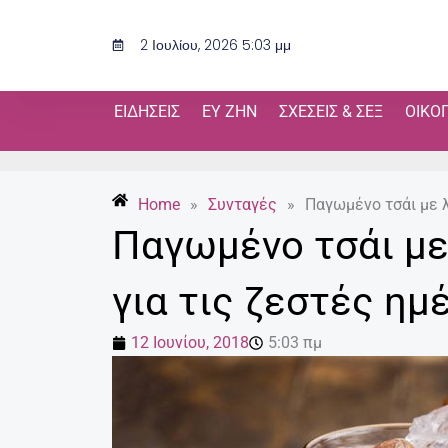
Μετάβαση
στο
2 Ιουλίου, 2026 5:03 μμ
περιεχόμενο
ΕΙΔΉΣΕΙΣ
ΕΥ ΖΗΝ
ΣΧΈΣΕΙΣ & ΣΕΞ
ΟΙΚΟ
Home
»
Συνταγές
»
Παγωμένο τσάι με λ
Παγωμένο τσάι με 
για τις ζεστές ημ
12 Ιουνίου, 2018
5:03 πμ