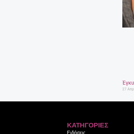
Έγκυ
27 Απρ
ΚΑΤΗΓΟΡΊΕΣ
Ειδήσεις