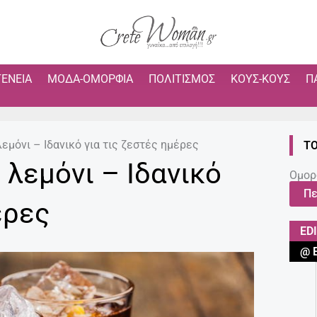
ΓΈΝΕΙΑ
ΜΌΔΑ-ΟΜΟΡΦΙΆ
ΠΟΛΙΤΙΣΜΌΣ
ΚΟΥΣ-ΚΟΥΣ
Π
εμόνι – Ιδανικό για τις ζεστές ημέρες
ΤΟ
λεμόνι – Ιδανικό
Ομορ
Πε
έρες
ED
@ 