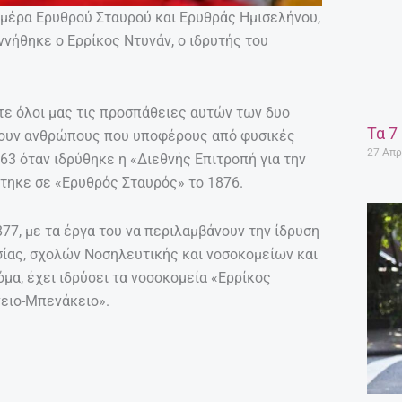
Ημέρα Ερυθρού Σταυρού και Ερυθράς Ημισελήνου,
εννήθηκε ο Ερρίκος Ντυνάν, ο ιδρυτής του
στε όλοι μας τις προσπάθειες αυτών των δυο
Τα 7
ήσουν ανθρώπους που υποφέρους από φυσικές
27 Απρ
63 όταν ιδρύθηκε η «Διεθνής Επιτροπή για την
τηκε σε «Ερυθρός Σταυρός» το 1876.
77, με τα έργα του να περιλαμβάνουν την ίδρυση
ίας, σχολών Νοσηλευτικής και νοσοκομείων και
α, έχει ιδρύσει τα νοσοκομεία «Ερρίκος
νειο-Μπενάκειο».