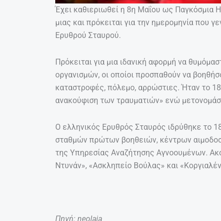
Έχει καθιεριωθεί η 8η Μαΐου ως Παγκόσμια 
μιας και πρόκειται για την ημερομηνία που γ
Ερυθρού Σταυρού.
Πρόκειται για μια ιδανική αφορμή να θυμόμα
οργανισμών, οι οποίοι προσπαθούν να βοηθ
καταστροφές, πόλεμο, αρρώστιες. Ήταν το 18
ανακούφιση των τραυματιών» ενώ μετονομάσ
Ο ελληνικός Ερυθρός Σταυρός ιδρύθηκε το 18
σταθμών πρώτων βοηθειών, κέντρων αιμοδοσ
της Υπηρεσίας Αναζήτησης Αγνοουμένων. Ακόμ
Ντυνάν», «Ασκληπείο Βούλας» και «Κοργιαλέ
Πηγή: neolaia