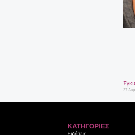
Έγκυ
27 Απρ
ΚΑΤΗΓΟΡΊΕΣ
Ειδήσεις