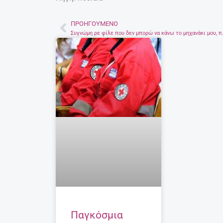
ΠΡΟΗΓΟΎΜΕΝΟ
Prev
Συγνώμη ρε φίλε π
Παγκόσμια