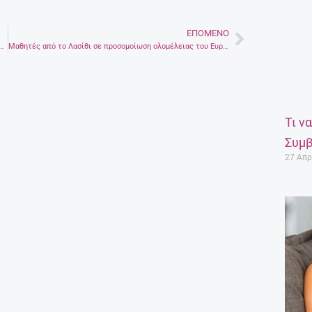
ΕΠΌΜΕΝΟ
Next
ου δεν μπορώ να κάνω το μηχανάκι μου, πύραυλο
Μαθητές από το Λασίθι σε προσομοίωση ολομέλειας του Ευρωπαϊκού Κοινοβουλίου
Τι ν
Συμβ
27 Απρ