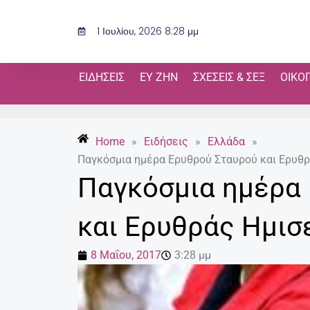
Μετάβαση
στο
1 Ιουλίου, 2026 8:28 μμ
περιεχόμενο
ΕΙΔΉΣΕΙΣ
ΕΥ ΖΗΝ
ΣΧΈΣΕΙΣ & ΣΕΞ
ΟΙΚΟ
Home
»
Ειδήσεις
»
Ελλάδα
»
Παγκόσμια ημέρα Ερυθρού Σταυρού και Ερυθ
Παγκόσμια ημέρα
και Ερυθράς Ημισ
8 Μαΐου, 2017
3:28 μμ