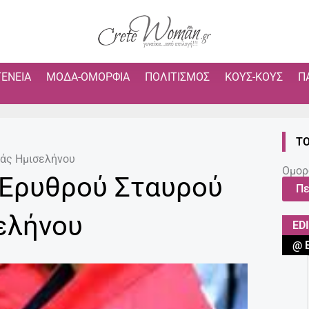
ΓΈΝΕΙΑ
ΜΌΔΑ-ΟΜΟΡΦΙΆ
ΠΟΛΙΤΙΣΜΌΣ
ΚΟΥΣ-ΚΟΥΣ
Π
ΤΟ
ράς Ημισελήνου
Ομορ
 Ερυθρού Σταυρού
Πε
ελήνου
ED
@ 