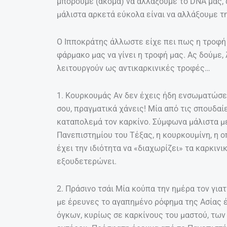
μπορούμε (ακόμα) να αλλάξουμε το DNA μας, 
μάλιστα αρκετά εύκολα είναι να αλλάξουμε τ
Ο Ιπποκράτης άλλωστε είχε πει πως η τροφή 
φάρμακο μας να γίνει η τροφή μας. Ας δούμε, 
λειτουργούν ως αντικαρκινικές τροφές…
1. Κουρκουμάς Αν δεν έχεις ήδη ενσωματώσε
σου, πραγματικά χάνεις! Μία από τις σπουδαίε
καταπολεμά τον καρκίνο. Σύμφωνα μάλιστα μ
Πανεπιστημίου του Τέξας, η κουρκουμίνη, η ο
έχει την ιδιότητα να «διαχωρίζει» τα καρκινι
εξουδετερώνει.
2. Πράσινο τσάι Μία κούπα την ημέρα τον για
με έρευνες το αγαπημένο ρόφημα της Ασίας έ
όγκων, κυρίως σε καρκίνους του μαστού, των