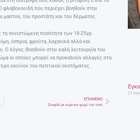
α στη διατροφή σου, καθώς η βιταμίνη C και τα
0 φλαβονοειδή που περιέχει βοηθούν στην
υ μαστού, του προστάτη και του δέρματος.
ς τη συνιστώμενη ποσότητα των 18-25γρ.
μη, όσπρια, φρούτα, λαχανικά αλλά και
. Ο λόγος; Βοηθούν στην καλή λειτουργία του
 σώμα οι οποίες μπορεί να προκαλούν αλλαγές στα
ότερο εκείνον του πεπτικού συστήματος.
Έγκυ
27 Απρ
ΕΠΌΜΕΝΟ
Next
αλοκαίρια της Μαρίας Κάλλας -Η αδιαφορία του Ωνάση, το κυνήγι των παπαράτσι
Σουφλέ με κιμά και ψωμί του τοστ