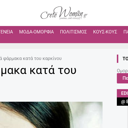
ΓΈΝΕΙΑ
ΜΌΔΑ-ΟΜΟΡΦΙΆ
ΠΟΛΙΤΙΣΜΌΣ
ΚΟΥΣ-ΚΟΥΣ
Π
ά φάρμακα κατά του καρκίνου
ΤΟ
μακα κατά του
Ομορ
Πε
ED
@ 