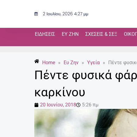
Μετάβαση
στο
2 Ιουλίου, 2026 4:27 μμ
περιεχόμενο
ΕΙΔΉΣΕΙΣ
ΕΥ ΖΗΝ
ΣΧΈΣΕΙΣ & ΣΕΞ
ΟΙΚΟ
Home
»
Ευ Ζην
»
Υγεία
»
Πέντε φυσικ
Πέντε φυσικά φάρ
καρκίνου
20 Ιουνίου, 2018
5:26 πμ