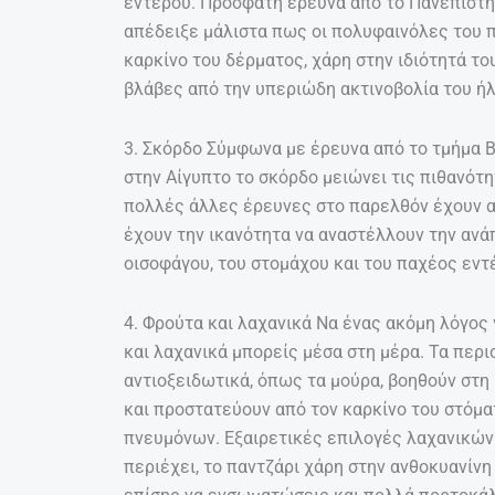
εντέρου. Πρόσφατη έρευνα από το Πανεπιστ
απέδειξε μάλιστα πως οι πολυφαινόλες του π
καρκίνο του δέρματος, χάρη στην ιδιότητά τ
βλάβες από την υπεριώδη ακτινοβολία του ήλ
3. Σκόρδο Σύμφωνα με έρευνα από το τμήμα 
στην Αίγυπτο το σκόρδο μειώνει τις πιθανότ
πολλές άλλες έρευνες στο παρελθόν έχουν α
έχουν την ικανότητα να αναστέλλουν την αν
οισοφάγου, του στομάχου και του παχέος εντ
4. Φρούτα και λαχανικά Να ένας ακόμη λόγος
και λαχανικά μπορείς μέσα στη μέρα. Τα περι
αντιοξειδωτικά, όπως τα μούρα, βοηθούν στ
και προστατεύουν από τον καρκίνο του στόματ
πνευμόνων. Εξαιρετικές επιλογές λαχανικών
περιέχει, το παντζάρι χάρη στην ανθοκυανίν