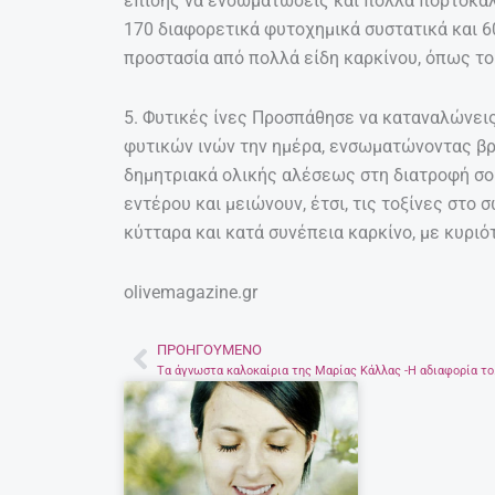
επίσης να ενσωματώσεις και πολλά πορτοκάλι
170 διαφορετικά φυτοχημικά συστατικά και 6
προστασία από πολλά είδη καρκίνου, όπως το
5. Φυτικές ίνες Προσπάθησε να καταναλώνει
φυτικών ινών την ημέρα, ενσωματώνοντας βρό
δημητριακά ολικής αλέσεως στη διατροφή σου
εντέρου και μειώνουν, έτσι, τις τοξίνες στο
κύτταρα και κατά συνέπεια καρκίνο, με κυρι
olivemagazine.gr
ΠΡΟΗΓΟΎΜΕΝΟ
Prev
Tα άγνωστα κ