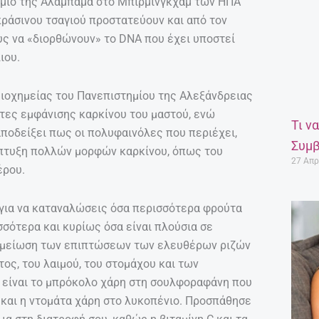
ήμιο της Αλαμπάμα στο Μπίρμινγκχαμ των ΗΠΑ
ράσινου τσαγιού προστατεύουν και από τον
ους να «διορθώνουν» το DNA που έχει υποστεί
ιου.
Βιοχημείας του Πανεπιστημίου της Αλεξάνδρειας
ητες εμφάνισης καρκίνου του μαστού, ενώ
Τι ν
ποδείξει πως οι πολυφαινόλες που περιέχει,
Συμβ
άπτυξη πολλών μορφών καρκίνου, όπως του
27 Απρ
έρου.
 για να καταναλώσεις όσα περισσότερα φρούτα
σσότερα και κυρίως όσα είναι πλούσια σε
η μείωση των επιπτώσεων των ελευθέρων ριζών
ος, του λαιμού, του στομάχου και των
 είναι το μπρόκολο χάρη στη σουλφοραφάνη που
η και η ντομάτα χάρη στο λυκοπένιο. Προσπάθησε