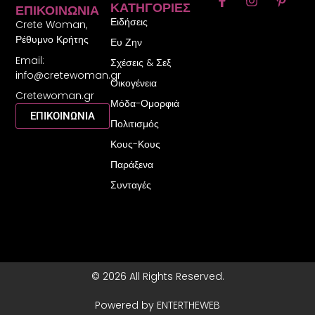
ΚΑΤΗΓΟΡΊΕΣ
ΕΠΙΚΟΙΝΩΝΊΑ
a
n
i
Ειδήσεις
c
s
n
Crete Woman,
e
t
t
Ρέθυμνο Κρήτης
Ευ Ζην
b
a
e
Email:
o
g
r
Σχέσεις & Σεξ
o
r
e
info@cretewoman.gr
Οικογένεια
k
a
s
Cretewoman.gr
-
m
t
Μόδα-Ομορφιά
f
-
ΕΠΙΚΟΙΝΩΝΙΑ
Πολιτισμός
p
Κους-Κους
Παράξενα
Συνταγές
© 2026 All Rights Reserved.
Powered by ENTERTHEWEB