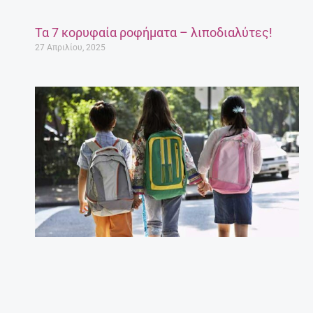
Τα 7 κορυφαία ροφήματα – λιποδιαλύτες!
27 Απριλίου, 2025