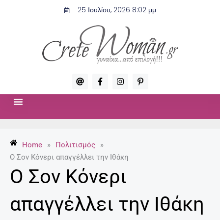
Μετάβαση
25 Ιουλίου, 2026 8:02 μμ
στο
περιεχόμενο
A
F
I
P
t
a
n
i
c
s
n
e
t
t
b
a
e
o
g
r
ΣΧΈΣΕΙΣ & ΣΕΞ
ΜΌΔΑ-ΟΜΟΡΦΙΆ
o
r
e
k
a
s
-
m
t
Home
»
Πολιτισμός
»
f
-
p
Ο Σον Κόνερι απαγγέλλει την Ιθάκη
Ο Σον Κόνερι
απαγγέλλει την Ιθάκη