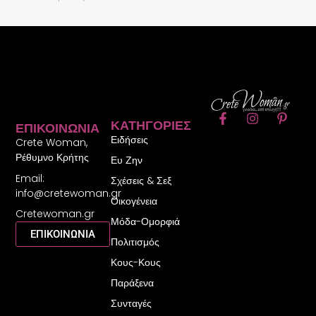
F
I
P
ΚΑΤΗΓΟΡΊΕΣ
ΕΠΙΚΟΙΝΩΝΊΑ
a
n
i
Ειδήσεις
c
s
n
Crete Woman,
e
t
t
Ρέθυμνο Κρήτης
Ευ Ζην
b
a
e
Email:
o
g
r
Σχέσεις & Σεξ
o
r
e
info@cretewoman.gr
Οικογένεια
k
a
s
Cretewoman.gr
-
m
t
Μόδα-Ομορφιά
f
-
ΕΠΙΚΟΙΝΩΝΙΑ
Πολιτισμός
p
Κους-Κους
Παράξενα
Συνταγές