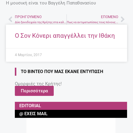
Η μουσική είναι του Βαγγέλη Παπαθανασίου
ΠΡΟΗΓΟΎΜΕΝΟ
ΕΠΌΜΕΝΟ
Prev
Nex
Δύο ξενοδοχεία της Κρήτης στα καλύτερα του κόσμου
Πως να αντιμετωπίσεις τους πόνους στη πλάτη
Ο Σον Κόνερι απαγγέλλει την Ιθάκη
4 Μαρτίου, 2017
ΤΟ ΒΊΝΤΕΟ ΠΟΥ ΜΑΣ ΈΚΑΝΕ ΕΝΤΎΠΩΣΗ
Ομορφιές της Κρήτης!
Περισσότερα
EDITORIAL
@ ΈΧΕΙΣ MAIL