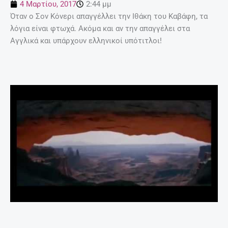
4 Μαρτίου, 2017
2:44 μμ
Όταν ο Σον Κόνερι απαγγέλλει την Ιθάκη του Καβάφη, τα
λόγια είναι φτωχά. Ακόμα και αν την απαγγέλει στα
Αγγλικά και υπάρχουν ελληνικοί υπότιτλοι!