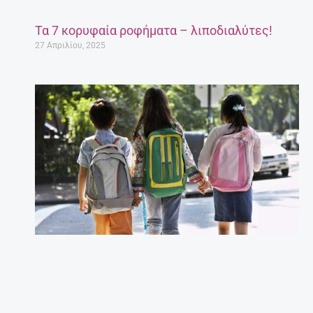
Τα 7 κορυφαία ροφήματα – λιποδιαλύτες!
27 Απριλίου, 2025