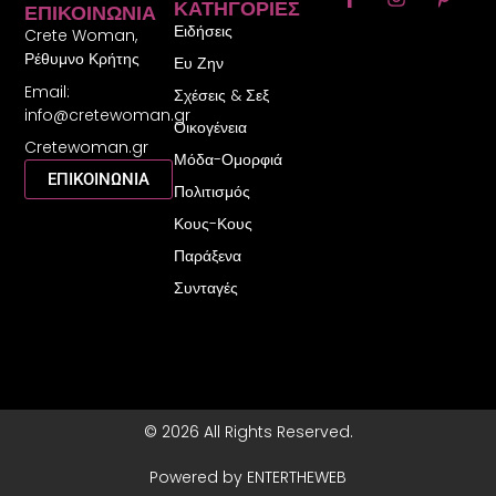
ΚΑΤΗΓΟΡΊΕΣ
ΕΠΙΚΟΙΝΩΝΊΑ
a
n
i
Ειδήσεις
c
s
n
Crete Woman,
e
t
t
Ρέθυμνο Κρήτης
Ευ Ζην
b
a
e
Email:
o
g
r
Σχέσεις & Σεξ
o
r
e
info@cretewoman.gr
Οικογένεια
k
a
s
Cretewoman.gr
-
m
t
Μόδα-Ομορφιά
f
-
ΕΠΙΚΟΙΝΩΝΙΑ
Πολιτισμός
p
Κους-Κους
Παράξενα
Συνταγές
© 2026 All Rights Reserved.
Powered by ENTERTHEWEB