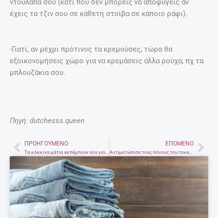
ντουλάπα σου (κάτι που δεν μπορείς να αποφύγεις αν
έχεις τα τζιν σου σε κάθετη στοίβα σε κάποιο ράφι).
-Γιατί, αν μέχρι πρότινος τα κρεμούσες, τώρα θα
εξοικονομήσεις χώρο για να κρεμάσεις άλλα ρούχα, πχ τα
μπλουζάκια σου.
Πηγή: dutchesss.queen
ΠΡΟΗΓΟΎΜΕΝΟ
ΕΠΌΜΕΝΟ
Prev
Nex
Τα κόκκινα μάτια εκπέμπουν sos για την υγεία
Αντιμετώπισε τους πόνους του τοκετού με φυσικό τρόπο