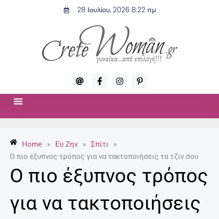
Μετάβαση
28 Ιουλίου, 2026 8:22 πμ
στο
περιεχόμενο
A
F
I
P
t
a
n
i
c
s
n
e
t
t
b
a
e
o
g
r
ΣΧΈΣΕΙΣ & ΣΕΞ
ΜΌΔΑ-ΟΜΟΡΦΙΆ
o
r
e
k
a
s
-
m
t
Home
»
Ευ Ζην
»
Σπίτι
»
f
-
p
Ο πιο έξυπνος τρόπος για να τακτοποιήσεις τα τζιν σου
Ο πιο έξυπνος τρόπος
για να τακτοποιήσεις