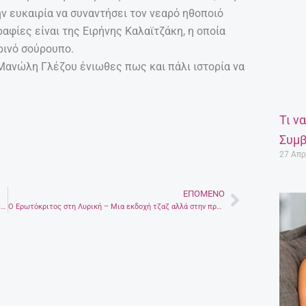
ην ευκαιρία να συναντήσει τον νεαρό ηθοποιό
ραφίες είναι της Ειρήνης Καλαϊτζάκη, η οποία
ρινό σούρουπο.
 Μανώλη Γλέζου ένιωθες πως και πάλι ιστορία να
Τι ν
Συμβ
27 Απρ
ΕΠΌΜΕΝΟ
Next
Παιδικές ταινίες που έχουν πολλά να πουν σε μικρούς και μεγάλους
O Ερωτόκριτος στη Λυρική – Μια εκδοχή τζαζ αλλά στην πρωτότυπη Κρητική διάλεκτο του έργου