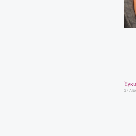
Έγκυ
27 Απρ