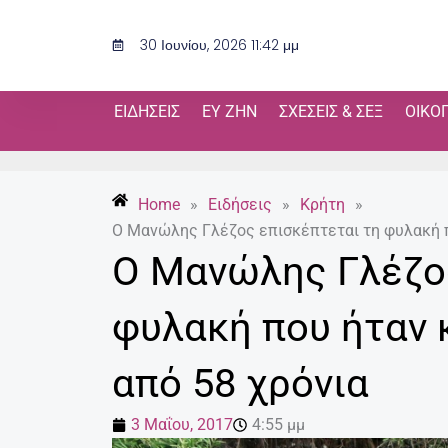
Μετάβαση
στο
30 Ιουνίου, 2026 11:42 μμ
περιεχόμενο
ΕΙΔΉΣΕΙΣ
ΕΥ ΖΗΝ
ΣΧΈΣΕΙΣ & ΣΕΞ
ΟΙΚΟ
Home
»
Ειδήσεις
»
Κρήτη
»
Ο Μανώλης Γλέζος επισκέπτεται τη φυλακή π
Ο Μανώλης Γλέζος
φυλακή που ήταν 
από 58 χρόνια
3 Μαΐου, 2017
4:55 μμ