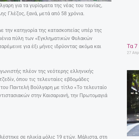
γαρη για τα γυρίσματα της νέας του ταινίας,
ς Γλέζος, ξανά, μετά από 58 χρόνια.
με την κατηγορία της κατασκοπείας υπέρ της
ερένια πύλη των «Εγκληματικών Φυλακών
Τα 7
αρέμεινε για έξι μήνες ιδρύοντας ακόμα και
27 Απρ
αγωνιστής πλέον της νεότερης ελληνικής
Ιτζεδίν, όπου τις τελευταίες εβδομάδες
ς του Παντελή Βούλγαρη με τίτλο «Το τελευταίο
ντιστασιακών στην Καισαριανή, την Πρωτομαγιά
λέστηκε σε ηλικία μόλις 19 ετών. Μάλιστα, στη