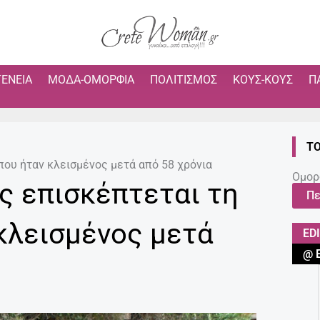
ΓΈΝΕΙΑ
ΜΌΔΑ-ΟΜΟΡΦΙΆ
ΠΟΛΙΤΙΣΜΌΣ
ΚΟΥΣ-ΚΟΥΣ
Π
ΤΟ
ου ήταν κλεισμένος μετά από 58 χρόνια
Ομορ
 επισκέπτεται τη
Πε
κλεισμένος μετά
ED
@ 