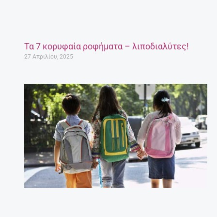
Τα 7 κορυφαία ροφήματα – λιποδιαλύτες!
27 Απριλίου, 2025