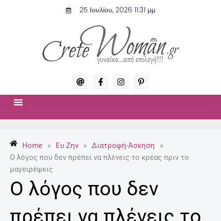
Μετάβαση
25 Ιουλίου, 2026 11:31 μμ
στο
περιεχόμενο
A
F
I
P
t
a
n
i
c
s
n
e
t
t
b
a
e
o
g
r
ΣΧΈΣΕΙΣ & ΣΕΞ
ΜΌΔΑ-ΟΜΟΡΦΙΆ
o
r
e
k
a
s
-
m
t
Home
»
Ευ Ζην
»
Διατροφή-Άσκηση
»
f
-
p
Ο λόγος που δεν πρέπει να πλένεις το κρέας πριν το
μαγειρέψεις
Ο λόγος που δεν
πρέπει να πλένεις το