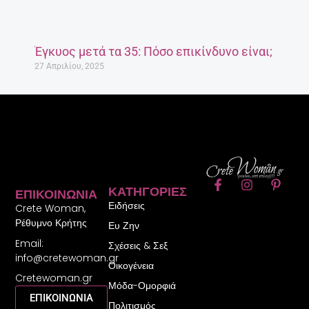
Έγκυος μετά τα 35: Πόσο επικίνδυνο είναι;
27 Απριλίου, 2025
F
I
P
ΚΑΤΗΓΟΡΊΕΣ
ΕΠΙΚΟΙΝΩΝΊΑ
a
n
i
Ειδήσεις
c
s
n
Crete Woman,
e
t
t
Ρέθυμνο Κρήτης
Ευ Ζην
b
a
e
Email:
o
g
r
Σχέσεις & Σεξ
o
r
e
info@cretewoman.gr
Οικογένεια
k
a
s
Cretewoman.gr
-
m
t
Μόδα-Ομορφιά
f
-
ΕΠΙΚΟΙΝΩΝΙΑ
Πολιτισμός
p