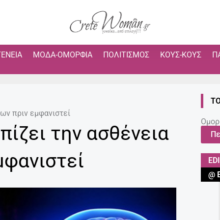
ΓΈΝΕΙΑ
ΜΌΔΑ-ΟΜΟΡΦΙΆ
ΠΟΛΙΤΙΣΜΌΣ
ΚΟΥΣ-ΚΟΥΣ
Π
ΤΟ
ων πριν εμφανιστεί
Ομορ
πίζει την ασθένεια
Πε
μφανιστεί
ED
@ 