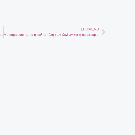
ΕΠΌΜΕΝΟ
Next
Aποκτήστε αυτοπεποίθηση αντικαθιστώντας μια λέξη στο λεξιλόγιο σας
Με αύρα μυστηρίου η παλιά πόλη των Χανίων και η αριστοκρατική συνοικία του Τοπανά