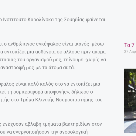
 Ινστιτούτο Καρολίνσκα της Σουηδίας φαίνεται
τι ο ανθρώπινος εγκέφαλος είναι ικανός -μέσω
Τα 7
α εντοπίζει μια ασθένεια σε άλλους πριν ακόμα
27 Απρ
στασίας του οργανισμού μας, τείνουμε -χωρίς να
αναστροφή μας με τα άτομα αυτά.
φαλος είναι πολύ καλός στο να εντοπίζει μια
οιεί τη συμπεριφορά αποφυγής», δήλωσε ο
γητής στο Τμήμα Κλινικής Νευροεπιστήμης του
ς ενέχυσαν αβλαβή τμήματα βακτηριδίων στον
ου να ενεργοποιήσουν την ανοσολογική