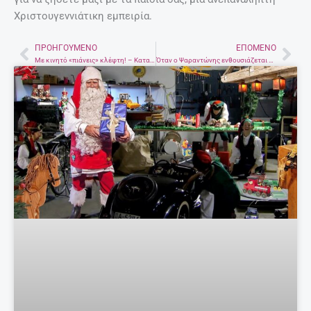
Χριστουγεννιάτικη εμπειρία.
ΠΡΟΗΓΟΎΜΕΝΟ
ΕΠΌΜΕΝΟ
Prev
Nex
Με κινητό «πιάνεις» κλέφτη! – Καταδιώξεις και διασώσεις από το μέλλον στην Κρήτη (φωτογραφίες)
Όταν ο Ψαραντώνης ενθουσιάζεται και τα μάτια του “αστράφτουν” – Μια εκ βαθέων συνέντευξη