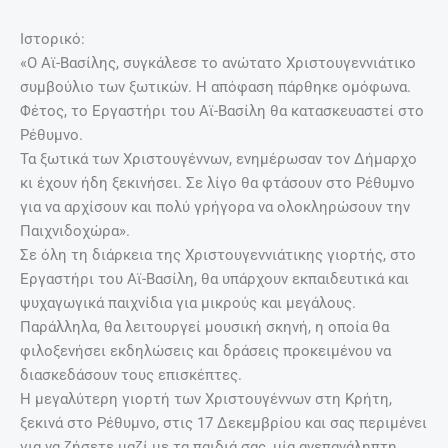
Ιστορικό:
«Ο Αϊ-Βασίλης, συγκάλεσε το ανώτατο Χριστουγεννιάτικο
συμβούλιο των ξωτικών. H απόφαση πάρθηκε ομόφωνα.
Φέτος, το Εργαστήρι του Αϊ-Βασίλη θα κατασκευαστεί στο
Ρέθυμνο.
Τα ξωτικά των Χριστουγέννων, ενημέρωσαν τον Δήμαρχο
κι έχουν ήδη ξεκινήσει. Σε λίγο θα φτάσουν στο Ρέθυμνο
για να αρχίσουν και πολύ γρήγορα να ολοκληρώσουν την
Παιχνιδοχώρα».
Σε όλη τη διάρκεια της Χριστουγεννιάτικης γιορτής, στο
Εργαστήρι του Αϊ-Βασίλη, θα υπάρχουν εκπαιδευτικά και
ψυχαγωγικά παιχνίδια για μικρούς και μεγάλους.
Παράλληλα, θα λειτουργεί μουσική σκηνή, η οποία θα
φιλοξενήσει εκδηλώσεις και δράσεις προκειμένου να
διασκεδάσουν τους επισκέπτες.
Η μεγαλύτερη γιορτή των Χριστουγέννων στη Κρήτη,
ξεκινά στο Ρέθυμνο, στις 17 Δεκεμβρίου και σας περιμένει
για να ζήσετε μαζί με τα παιδιά σας, μία ανεπανάληπτη