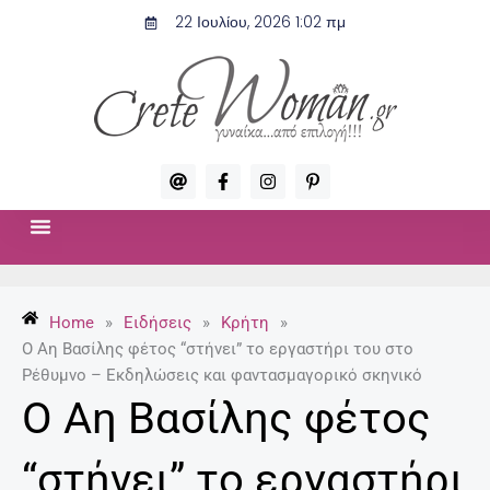
Μετάβαση
22 Ιουλίου, 2026 1:02 πμ
στο
περιεχόμενο
A
F
I
P
t
a
n
i
c
s
n
e
t
t
b
a
e
o
g
r
ΣΧΈΣΕΙΣ & ΣΕΞ
ΜΌΔΑ-ΟΜΟΡΦΙΆ
o
r
e
k
a
s
-
m
t
Home
»
Ειδήσεις
»
Κρήτη
»
f
-
p
Ο Αη Βασίλης φέτος “στήνει” το εργαστήρι του στο
Ρέθυμνο – Εκδηλώσεις και φαντασμαγορικό σκηνικό
Ο Αη Βασίλης φέτος
“στήνει” το εργαστήρι