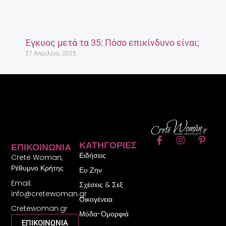
Έγκυος μετά τα 35: Πόσο επικίνδυνο είναι;
27 Απριλίου, 2025
F
I
P
ΚΑΤΗΓΟΡΊΕΣ
ΕΠΙΚΟΙΝΩΝΊΑ
a
n
i
Ειδήσεις
c
s
n
Crete Woman,
e
t
t
Ρέθυμνο Κρήτης
Ευ Ζην
b
a
e
Email:
o
g
r
Σχέσεις & Σεξ
o
r
e
info@cretewoman.gr
Οικογένεια
k
a
s
Cretewoman.gr
-
m
t
Μόδα-Ομορφιά
f
-
ΕΠΙΚΟΙΝΩΝΙΑ