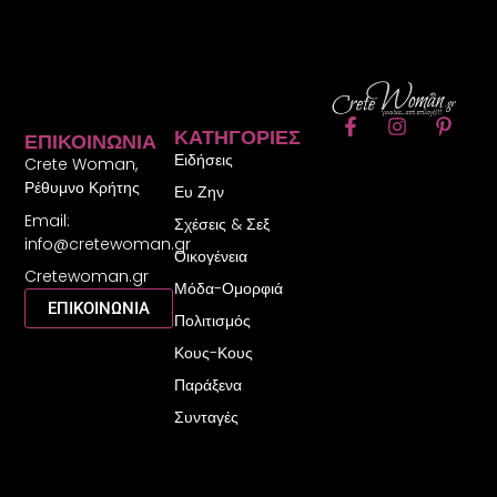
F
I
P
ΚΑΤΗΓΟΡΊΕΣ
ΕΠΙΚΟΙΝΩΝΊΑ
a
n
i
Ειδήσεις
c
s
n
Crete Woman,
e
t
t
Ρέθυμνο Κρήτης
Ευ Ζην
b
a
e
Email:
o
g
r
Σχέσεις & Σεξ
o
r
e
info@cretewoman.gr
Οικογένεια
k
a
s
Cretewoman.gr
-
m
t
Μόδα-Ομορφιά
f
-
ΕΠΙΚΟΙΝΩΝΙΑ
Πολιτισμός
p
Κους-Κους
Παράξενα
Συνταγές