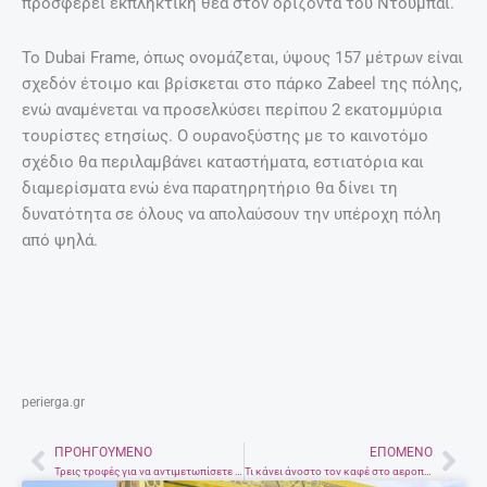
προσφέρει εκπληκτική θέα στον ορίζοντα του Ντουμπάι.
Το Dubai Frame, όπως ονομάζεται, ύψους 157 μέτρων είναι
σχεδόν έτοιμο και βρίσκεται στο πάρκο Zabeel της πόλης,
ενώ αναμένεται να προσελκύσει περίπου 2 εκατομμύρια
τουρίστες ετησίως. Ο ουρανοξύστης με το καινοτόμο
σχέδιο θα περιλαμβάνει καταστήματα, εστιατόρια και
διαμερίσματα ενώ ένα παρατηρητήριο θα δίνει τη
δυνατότητα σε όλους να απολαύσουν την υπέροχη πόλη
από ψηλά.
perierga.gr
ΠΡΟΗΓΟΎΜΕΝΟ
ΕΠΌΜΕΝΟ
Prev
Nex
Τρεις τροφές για να αντιμετωπίσετε τις αλλεργίες της άνοιξης
Τι κάνει άνοστο τον καφέ στο αεροπλάνο