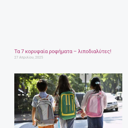
Τα 7 κορυφαία ροφήματα – λιποδιαλύτες!
27 Απριλίου, 2025