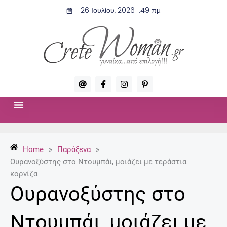
Μετάβαση
26 Ιουλίου, 2026 1:49 πμ
στο
περιεχόμενο
A
F
I
P
t
a
n
i
c
s
n
e
t
t
b
a
e
o
g
r
ΣΧΈΣΕΙΣ & ΣΕΞ
ΜΌΔΑ-ΟΜΟΡΦΙΆ
o
r
e
k
a
s
-
m
t
Home
»
Παράξενα
»
f
-
p
Ουρανοξύστης στο Ντουμπάι, μοιάζει με τεράστια
κορνίζα
Ουρανοξύστης στο
Ντουμπάι, μοιάζει με