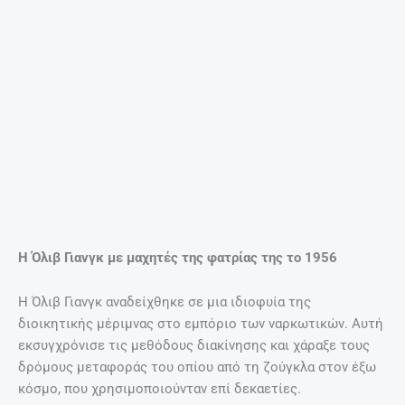
Τα 7 κορυφαία ροφήματα – λιποδιαλύτες!
27 Απριλίου, 2025