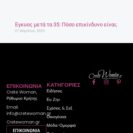
F
I
P
ΚΑΤΗΓΟΡΊΕΣ
ΕΠΙΚΟΙΝΩΝΊΑ
a
n
i
Ειδήσεις
c
s
n
Crete Woman,
e
t
t
Ρέθυμνο Κρήτης
Ευ Ζην
b
a
e
Email:
o
g
r
Σχέσεις & Σεξ
o
r
e
info@cretewoman.gr
Οικογένεια
k
a
s
Cretewoman.gr
-
m
t
Μόδα-Ομορφιά
f
-
ΕΠΙΚΟΙΝΩΝΙΑ