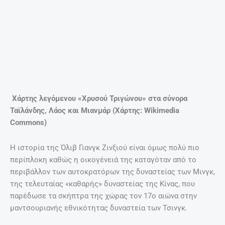
της φατρίας, αλλά αυτό αποδείχθηκε εξαιρετικά δύσκολο
καθώς η Όλιβ ήταν ένα ατίθασο, οξύθυμο αγοροκόριτσο,
που λάτρευε τα όπλα κι ήταν άσος στο σημάδι. Ήδη από το
σχολείο αντιμετώπιζε προβλήματα καθώς κουβαλούσε
μαζί της στο μάθημα ένα περίστροφο. Δεν είναι τυχαίο
ότι το περιβάλλον της τη χαρακτήριζε πολεμόχαρη.
H Όλιβ Γιανγκ σε νεαρή ηλικία
Η Όλιβ αρνιόταν επίμονα να συμμορφωθεί με την αρχαία
παράδοση των «ποδιών του λωτού» που ήθελε στις
Κινέζες να τυλίγουν από μικρή ηλικία πολύ σφιχτά τα
πόδια τους με υφάσματα, ώστε να μην μεγαλώνουν. Ούτε
την ενδιέφεραν τα λούσα και η περιποίηση. Προτιμούσε
τα ανδρικά ρούχα κι οι συγγενείς της την αποκαλούσαν
«δεσποινίς τριχωτά πόδια». Χώρια που άρχισε να