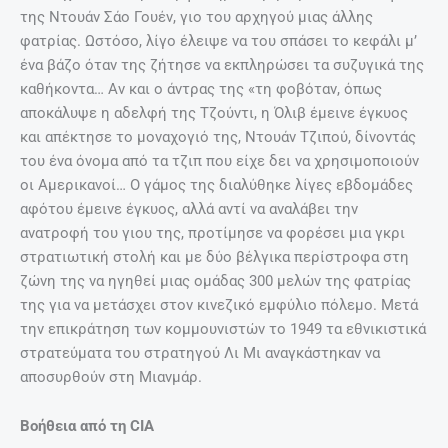
Η Όλιβ Γιανγκ με μαχητές της φατρίας της το 1956
Η Όλιβ Γιανγκ αναδείχθηκε σε μια ιδιοφυία της
διοικητικής μέριμνας στο εμπόριο των ναρκωτικών. Αυτή
εκσυγχρόνισε τις μεθόδους διακίνησης και χάραξε τους
δρόμους μεταφοράς του οπίου από τη ζούγκλα στον έξω
κόσμο, που χρησιμοποιούνταν επί δεκαετίες.
Από πολέμαρχος… ειρηνοποιός