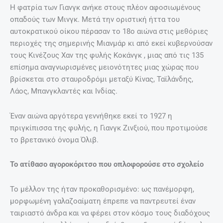
φλερτάρει με τις φίλες και τις συζύγους των αδελφών
της.
Μετά τη λήξη του Β΄Παγκοσμίου Πολέμου αναγκάστηκε να
αποδεχθεί έναν προσυμφωνημένο γάμο με τον ξάδελφό
της Ντουάν Σάο Γουέν, γιο του αρχηγού μιας άλλης
φατρίας. Ωστόσο, λίγο έλειψε να του σπάσει το κεφάλι μ’
ένα βάζο όταν της ζήτησε να εκπληρώσει τα συζυγικά της
καθήκοντα… Αν και ο άντρας της «τη φοβόταν, όπως
αποκάλυψε η αδελφή της Τζούντι, η Όλιβ έμεινε έγκυος
και απέκτησε το μοναχογιό της, Ντουάν Τζιπού, δίνοντάς
του ένα όνομα από τα τζιπ που είχε δει να χρησιμοποιούν
οι Αμερικανοί… Ο γάμος της διαλύθηκε λίγες εβδομάδες
αφότου έμεινε έγκυος, αλλά αντί να αναλάβει την
ανατροφή του γιου της, προτίμησε να φορέσει μια γκρι
στρατιωτική στολή και με δύο βέλγικα περίστροφα στη
ζώνη της να ηγηθεί μιας ομάδας 300 μελών της φατρίας
της για να μετάσχει στον κινεζικό εμφύλιο πόλεμο. Μετά
την επικράτηση των κομμουνιστών το 1949 τα εθνικιστικά