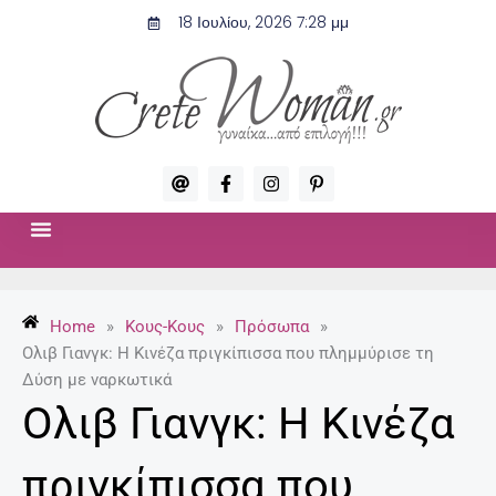
Μετάβαση
18 Ιουλίου, 2026 7:28 μμ
στο
περιεχόμενο
A
F
I
P
t
a
n
i
c
s
n
e
t
t
b
a
e
o
g
r
ΣΧΈΣΕΙΣ & ΣΕΞ
ΜΌΔΑ-ΟΜΟΡΦΙΆ
o
r
e
k
a
s
-
m
t
Home
»
Κους-Κους
»
Πρόσωπα
»
f
-
p
Ολιβ Γιανγκ: Η Κινέζα πριγκίπισσα που πλημμύρισε τη
Δύση με ναρκωτικά
Ολιβ Γιανγκ: Η Κινέζα
πριγκίπισσα που