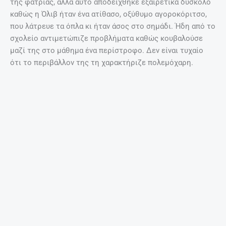
στρατεύματα του στρατηγού Λι Μι αναγκάστηκαν να
αποσυρθούν στη Μιανμάρ.
Βοήθεια από τη CIA
Οπιοποτείο στην Κίνα τη δεκαετία του 1930 (Φωτογραφία:
Wikipedia)
Εκεί επρόκειτο να γεννηθεί το διεθνές εμπόριο
ναρκωτικών με τη βοήθεια μιας σχετικά νέας μυστικής
υπηρεσίας: η CIA ήθελε να βλάψει τους κομμουνιστές, οι
δυνάμεις του Λι Μι ήθελαν να συνεχίσουν τον ένοπλο
αγώνα, αλλά χρειάζονταν χρήματα, που θα μπορούσε να
τους αποφέρει το εμπόριο ναρκωτικών.