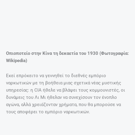
παγκοσμίως από ναρκωτικά τις δεκαετίες του 1960 και
του 1970 φέρει η συνεργασία των επικεφαλής των
Κοκάνγκ με τη CIA.
Η Όλιβ Γιανγκ σε προχωρημένη ηλικία
Τον τελευταίο μεγάλο ρόλο της ζωής της έπαιξε η Όλιβ
Γιανγκ το 1989 , όταν μεσολάβησε για μια εκεχειρία μεταξύ
των μαχητών της και των κυβερνητικών δυνάμεων – μια
ειρήνη που διήρκεσε σχεδόν δύο δεκαετίες, αλλά δεν
έμελλε να κρατήσει παραπάνω καθώς οι συγκρούσεις
αναζωπυρώθηκαν εδώ και λίγα χρόνια…
Πηγή: iefimerida.gr
ΠΡΟΗΓΟΎΜΕΝΟ
ΕΠΌΜΕΝΟ
Prev
Nex
Αποχώρησε η Τραϊάνα Ανανία από το Nomads
Δείτε τι πρέπει να κάνετε εάν κολλήσει κόκκαλο από ψάρι στο λαιμό σας