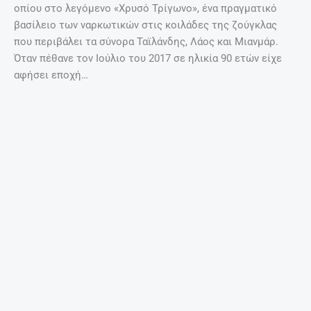
οπίου στο λεγόμενο «Χρυσό Τρίγωνο», ένα πραγματικό
βασίλειο των ναρκωτικών στις κοιλάδες της ζούγκλας
που περιβάλει τα σύνορα Ταϊλάνδης, Λάος και Μιανμάρ.
Όταν πέθανε τον Ιούλιο του 2017 σε ηλικία 90 ετών είχε
αφήσει εποχή…
Χάρτης λεγόμενου «Χρυσού Τριγώνου» στα σύνορα
Ταϊλάνδης, Λάος και Μιανμάρ (Χάρτης: Wikimedia
Commons)
Η ιστορία της Όλιβ Γιανγκ Ζινξιού είναι όμως πολύ πιο
περίπλοκη καθώς η οικογένειά της καταγόταν από το
περιβάλλον των αυτοκρατόρων της δυναστείας των Μινγκ,
της τελευταίας «καθαρής» δυναστείας της Κίνας, που
παρέδωσε τα σκήπτρα της χώρας τον 17ο αιώνα στην
μαντσουριανής εθνικότητας δυναστεία των Τσινγκ.