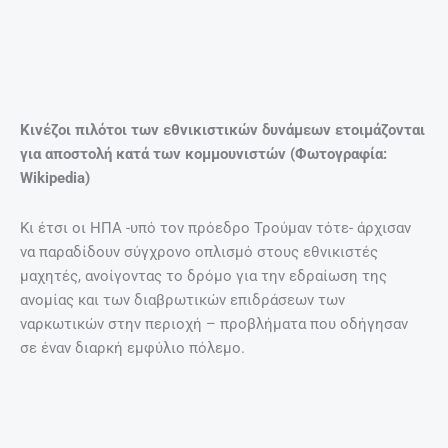
Ολιβ Γιανγκ: Η Κινέζα πριγκίπισσα
που πλημμύρισε τη Δύση με
ναρκωτικά
22 Οκτωβρίου, 2018
ΤΟ ΒΊΝΤΕΟ ΠΟΥ ΜΑΣ ΈΚΑΝΕ ΕΝΤΎΠΩΣΗ
Ομορφιές της Κρήτης!
Περισσότερα
EDITORIAL
@ ΈΧΕΙΣ MAIL