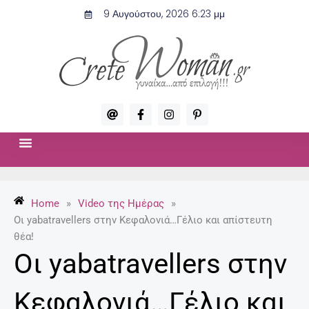
Μετάβαση
9 Αυγούστου, 2026 6:23 μμ
στο
περιεχόμενο
A
F
I
P
t
a
n
i
c
s
n
e
t
t
b
a
e
o
g
r
ΣΧΈΣΕΙΣ & ΣΕΞ
ΜΌΔΑ-ΟΜΟΡΦΙΆ
o
r
e
k
a
s
-
m
t
Home
»
Video της Ημέρας
»
f
-
p
Οι yabatravellers στην Κεφαλονιά…Γέλιο και απίστευτη
θέα!
Οι yabatravellers στην
Κεφαλονιά…Γέλιο και