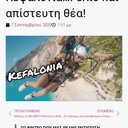
απίστευτη θέα!
7 Σεπτεμβρίου, 2020
7:51 μμ
ΠΡΟΗΓΟΎΜΕΝΟ
ΕΠΌΜΕΝΟ
Prev
Nex
Μήπως το BIG BROTHER είναι ο Καθρέπτης μας…Του Γιώργου Παπακωνσταντή
Οι τέσσερις πιο συνηθισμένοι λόγοι που οι άνδρες λένε ψέματα
ΤΟ ΒΊΝΤΕΟ ΠΟΥ ΜΑΣ ΈΚΑΝΕ ΕΝΤΎΠΩΣΗ