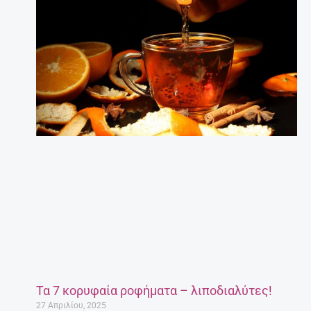
Τα 7 κορυφαία ροφήματα – λιποδιαλύτες!
27 Απριλίου, 2025