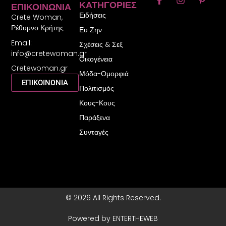
ΚΑΤΗΓΟΡΊΕΣ
ΕΠΙΚΟΙΝΩΝΊΑ
a
n
i
Ειδήσεις
c
s
n
Crete Woman,
e
t
t
Ρέθυμνο Κρήτης
Ευ Ζην
b
a
e
Email:
o
g
r
Σχέσεις & Σεξ
o
r
e
info@cretewoman.gr
Οικογένεια
k
a
s
Cretewoman.gr
-
m
t
Μόδα-Ομορφιά
f
-
ΕΠΙΚΟΙΝΩΝΙΑ
Πολιτισμός
p
Κους-Κους
Παράξενα
Συνταγές
© 2026 All Rights Reserved.
Powered by ENTERTHEWEB