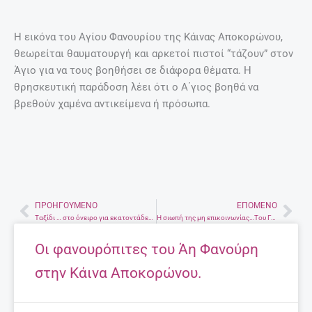
Η εικόνα του Αγίου Φανουρίου της Κάινας Αποκορώνου,
θεωρείται θαυματουργή και αρκετοί πιστοί “τάζουν” στον
Άγιο για να τους βοηθήσει σε διάφορα θέματα. Η
θρησκευτική παράδοση λέει ότι ο Α΄γιος βοηθά να
βρεθούν χαμένα αντικείμενα ή πρόσωπα.
ΠΡΟΗΓΟΎΜΕΝΟ
ΕΠΌΜΕΝΟ
Prev
Nex
Ταξίδι … στο όνειρο για εκατοντάδες Ηρακλειώτες – Κατάμεστο το κηποθέατρο και μήνυμα του Μίκη (Φωτογραφίες)
Η σιωπή της μη επικοινωνίας…Του Γιώργου Παπακωνσταντή
Οι φανουρόπιτες του Άη Φανούρη
στην Κάινα Αποκορώνου.