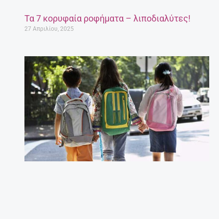
Τα 7 κορυφαία ροφήματα – λιποδιαλύτες!
27 Απριλίου, 2025