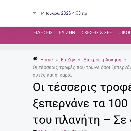
Μετάβαση
στο
14 Ιουλίου, 2026 4:03 πμ
περιεχόμενο
ΕΙΔΉΣΕΙΣ
ΕΥ ΖΗΝ
ΣΧΈΣΕΙΣ & ΣΕΞ
ΟΙΚΟ
Home
»
Ευ Ζην
»
Διατροφή-Άσκηση
»
Οι τέσσερις τροφές που τρώνε όσοι ξεπερνάν
αυτές και η Ικαρία
Οι τέσσερις τροφ
ξεπερνάνε τα 100
του πλανήτη – Σε 