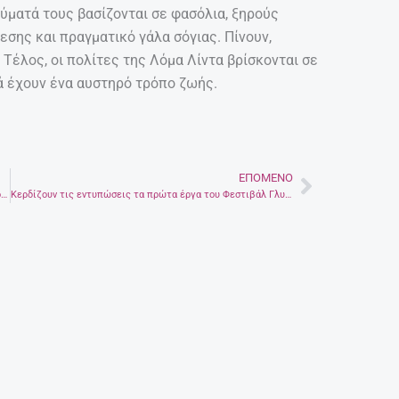
εύματά τους βασίζονται σε φασόλια, ξηρούς
εσης και πραγματικό γάλα σόγιας. Πίνουν,
 Τέλος, οι πολίτες της Λόμα Λίντα βρίσκονται σε
ά έχουν ένα αυστηρό τρόπο ζωής.
ΕΠΌΜΕΝΟ
Next
Ντίνος Ηλιόπουλος, ο ηθοποιός που μας χάρισε άφθονο χαμόγελο
Κερδίζουν τις εντυπώσεις τα πρώτα έργα του Φεστιβάλ Γλυπτικής στην άμμο στην Αμμουδάρα – Φωτογραφίες και βίντεο