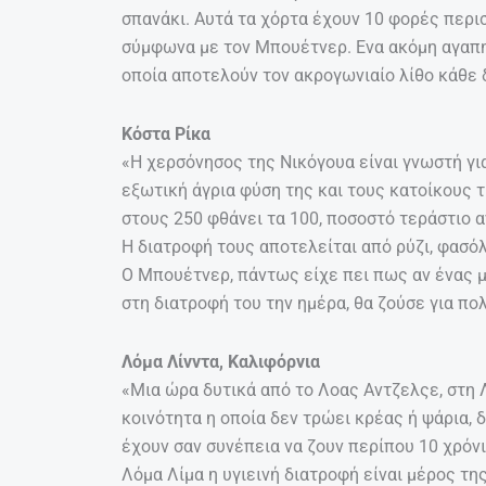
σπανάκι. Αυτά τα χόρτα έχουν 10 φορές περισ
σύμφωνα με τον Μπουέτνερ. Ενα ακόμη αγαπημ
οποία αποτελούν τον ακρογωνιαίο λίθο κάθε 
Κόστα Ρίκα
«Η χερσόνησος της Νικόγουα είναι γνωστή γι
εξωτική άγρια φύση της και τους κατοίκους 
στους 250 φθάνει τα 100, ποσοστό τεράστιο α
Η διατροφή τους αποτελείται από ρύζι, φασόλ
Ο Μπουέτνερ, πάντως είχε πει πως αν ένας 
στη διατροφή του την ημέρα, θα ζούσε για πο
Λόμα Λίνντα, Καλιφόρνια
«Μια ώρα δυτικά από το Λοας Αντζελςε, στη 
κοινότητα η οποία δεν τρώει κρέας ή ψάρια, δ
έχουν σαν συνέπεια να ζουν περίπου 10 χρόνι
Λόμα Λίμα η υγιεινή διατροφή είναι μέρος τη