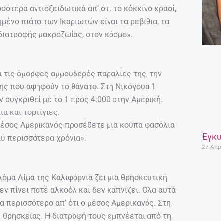
σότερα αντιοξειδωτικά απ’ ότι το κόκκινο κρασί,
ένο πιάτο των Ικαριωτών είναι τα ρεβίθια, τα
διατροφής μακροζωίας, στον κόσμο».
α τις όμορφες αμμουδερές παραλίες της, την
της που αψηφούν το θάνατο. Στη Νικόγουα 1
ν συγκριθεί με το 1 προς 4.000 στην Αμερική.
ια και τορτίγιες.
μέσος Αμερικανός προσέθετε μια κούπα φασόλια
Έγκυ
λύ περισσότερα χρόνια».
27 Απρ
Λόμα Λίμα της Καλιφόρνια ζει μια θρησκευτική
εν πίνει ποτέ αλκοόλ και δεν καπνίζει. Ολα αυτά
α περισσότερο απ’ ότι ο μέσος Αμερικανός. Στη
ς θρησκείας. Η διατροφή τους εμπνέεται από τη