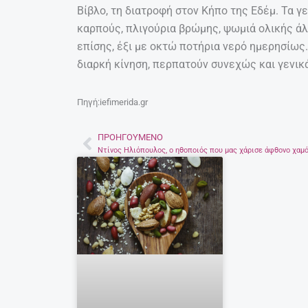
Βίβλο, τη διατροφή στον Κήπο της Εδέμ. Τα γ
καρπούς, πλιγούρια βρώμης, ψωμιά ολικής άλ
επίσης, έξι με οκτώ ποτήρια νερό ημερησίως.
διαρκή κίνηση, περπατούν συνεχώς και γενικ
Πηγή:iefimerida.gr
ΠΡΟΗΓΟΎΜΕΝΟ
Prev