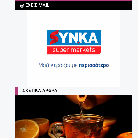
@ ΈΧΕΙΣ MAIL
ΣΧΕΤΙΚΆ ΆΡΘΡΑ