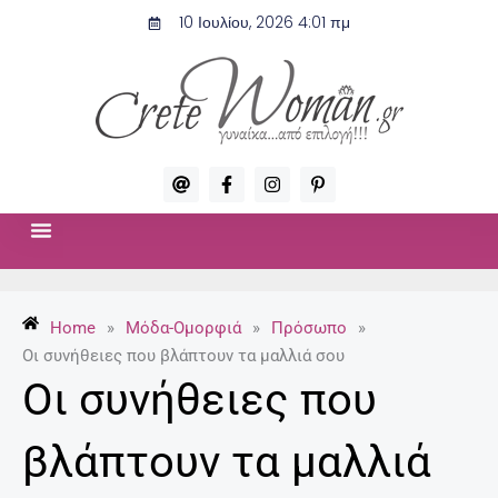
Μετάβαση
10 Ιουλίου, 2026 4:01 πμ
στο
περιεχόμενο
A
F
I
P
t
a
n
i
c
s
n
e
t
t
b
a
e
o
g
r
ΣΧΈΣΕΙΣ & ΣΕΞ
ΜΌΔΑ-ΟΜΟΡΦΙΆ
o
r
e
k
a
s
-
m
t
Home
»
Μόδα-Ομορφιά
»
Πρόσωπο
»
f
-
p
Οι συνήθειες που βλάπτουν τα μαλλιά σου
Οι συνήθειες που
βλάπτουν τα μαλλιά