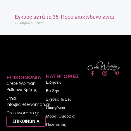
Έγκυος μετά τα 35: Πόσο επικίνδυνο είναι;
27 Απριλίου, 2025
F
I
P
ΚΑΤΗΓΟΡΊΕΣ
ΕΠΙΚΟΙΝΩΝΊΑ
a
n
i
Ειδήσεις
c
s
n
Crete Woman,
e
t
t
Ρέθυμνο Κρήτης
Ευ Ζην
b
a
e
Email:
o
g
r
Σχέσεις & Σεξ
o
r
e
info@cretewoman.gr
Οικογένεια
k
a
s
Cretewoman.gr
-
m
t
Μόδα-Ομορφιά
f
-
ΕΠΙΚΟΙΝΩΝΙΑ
Πολιτισμός
p