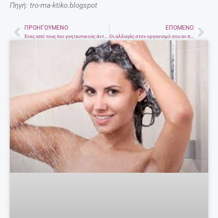
Πηγή: tro-ma-ktiko.blogspot
ΠΡΟΗΓΟΎΜΕΝΟ
ΕΠΌΜΕΝΟ
Prev
Nex
Ένας από τους πιο γοητευτικούς άντρες του Hollywood έγινε επιτέλους πατέρας
Οι αλλαγές στον οργανισμό σου αν πίνεις μόνο νερό