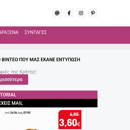
A
F
I
P
t
a
n
i
c
s
n
e
t
t
b
a
e
ΑΡΆΞΕΝΑ
ΣΥΝΤΑΓΈΣ
o
g
r
o
r
e
k
a
s
-
m
t
f
-
p
 ΒΊΝΤΕΟ ΠΟΥ ΜΑΣ ΈΚΑΝΕ ΕΝΤΎΠΩΣΗ
φιές της Κρήτης!
ρισσότερα
ITORIAL
ΈΧΕΙΣ MAIL