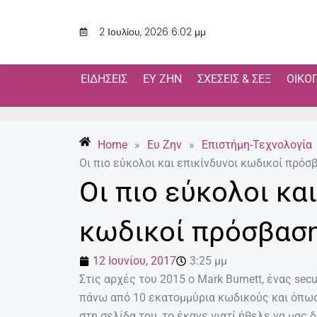
Μετάβαση
στο
2 Ιουλίου, 2026 6:02 μμ
περιεχόμενο
ΕΙΔΉΣΕΙΣ
ΕΥ ΖΗΝ
ΣΧΈΣΕΙΣ & ΣΕΞ
ΟΙΚΟ
Home
»
Ευ Ζην
»
Επιστήμη-Τεχνολογία
Οι πιο εύκολοι και επικίνδυνοι κωδικοί πρόσ
Οι πιο εύκολοι και
κωδικοί πρόσβασ
12 Ιουνίου, 2017
3:25 μμ
Στις αρχές του 2015 ο Mark Burnett, ένας secu
πάνω από 10 εκατομμύρια κωδικούς και όπω
στη σελίδα του, το έκανε γιατί ήθελε να μας δ