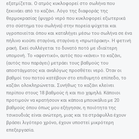
εξατμίζεται. Ο ατμός κυκλοφορεί στο σωλήνα που
ξεκινάει από το καζάνι. Λόγο της διαφοράς της
θερμοκρασίας (ψυχρό νερό που κυκλοφορεί εξωτερικά
στο σύστημα του σωλήνα) στην πορεία ψύχεται και
υγροποιείται όπου και καταλήγει μέσω του σωλήνα σε ένα
πήλινο κιούπι σταγόνα, σταγόνα η «πρωτόρακη». Η φετινή
ρακή. Εκεί συλλέγεται το δυνατό ποτό με ιδιαίτερη
υπομονή. Το «αφεντικό», αυτός που «κάνει» το καζάνι,
(αυτός που παράγει) μετράει τους βαθμούς του
αποστάγματος και αναλόγως προσθέτει νερό. Όταν οι
βαθμοί του ποτού κατέβουν στο επιθυμητό επίπεδο, το
καζάνι ολοκληρώνεται. Συνήθως το καζάνι κλείνει
περίπου στους 18 βαθμούς ή και πιο χαμηλά. Κάποιοι
προτιμούν να κρατήσουν και κάποια μπουκάλια με 20
βαθμούς όπου όπως μου εξήγησαν, η ποιότητα της
τσικουδιάς είναι ανώτερη, μιας και τα στράφυλλα έχουν
βράσει λιγότερο χρόνο, έχουν υποστεί μικρότερη
επεξεργασία.