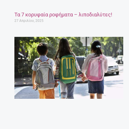
Τα 7 κορυφαία ροφήματα – λιποδιαλύτες!
27 Απριλίου, 2025