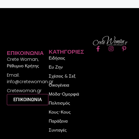
F
I
P
ΚΑΤΗΓΟΡΊΕΣ
ΕΠΙΚΟΙΝΩΝΊΑ
a
n
i
Ειδήσεις
c
s
n
Crete Woman,
e
t
t
Ρέθυμνο Κρήτης
Ευ Ζην
b
a
e
Email:
o
g
r
Σχέσεις & Σεξ
o
r
e
info@cretewoman.gr
Οικογένεια
k
a
s
Cretewoman.gr
-
m
t
Μόδα-Ομορφιά
f
-
ΕΠΙΚΟΙΝΩΝΙΑ
Πολιτισμός
p
Κους-Κους
Παράξενα
Συνταγές