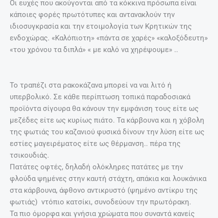
Οι ευχές που ακούγονται από τα κόκκινα πρόσωπα είναι
κάποιες φορές πρωτότυπες και αντανακλούν την
ιδιοσυγκρασία και την ετοιμολογία των Κρητικών της
ενδοχώρας. «Καλόπιοτη» «πάντα σε χαρές» «καλοξόδευτη»
«του χρόνου τα διπλά» « με καλό να χηρέψουμε» ..
Το τραπέζι στα ρακοκάζανα μπορεί να ναι λιτό ή
υπερβολικό. Σε κάθε περίπτωση τοπικά παραδοσιακά
προϊόντα σίγουρα θα κάνουν την εμφάνιση τους είτε ως
μεζέδες είτε ως κυρίως πιάτο. Τα κάρβουνα και η χόβολη
της φωτιάς του καζανιού φυσικά δίνουν την λύση είτε ως
εστίες μαγειρέματος είτε ως θέρμανση.. πέρα της
τσικουδιάς.
Πατάτες οφτές, δηλαδή ολόκληρες πατάτες με την
φλούδα ψημένες στην καυτή στάχτη, απάκια και λουκάνικα
στα κάρβουνα, άφθονο αντικρυστό (ψημένο αντίκρυ της
φωτιάς) ντόπιο κατσίκι, συνοδεύουν την πρωτόρακη.
Τα πιο όμορφα και γνήσια χρώματα που συναντά κανείς