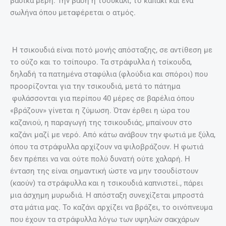
βασικά μέρη. Την βάση ή τσουκάλι, το καπάκι και ένα
σωλήνα όπου μεταφέρεται ο ατμός.
Η τσικουδιά είναι ποτό μονής απόσταξης, σε αντίθεση με
το ούζο και το τσίπουρο. Τα στράφυλλα ή τσίκουδα,
δηλαδή τα πατημένα σταφύλια (φλούδια και σπόροι) που
προορίζονται για την τσικουδιά, μετά το πάτημα
φυλάσσονται για περίπου 40 μέρες σε βαρέλια όπου
«βράζουν» γίνεται η ζύμωση. Όταν έρθει η ώρα του
καζανιού, η παραγωγή της τσικουδιάς, μπαίνουν στο
καζάνι μαζί με νερό. Από κάτω ανάβουν την φωτιά με ξύλα,
όπου τα στράφυλλα αρχίζουν να ψιλοβράζουν. Η φωτιά
δεν πρέπει να ναι ούτε πολύ δυνατή ούτε χαλαρή. Η
ένταση της είναι σημαντική ώστε να μην τσουδίστουν
(καούν) τα στράφυλλα και η τσικουδιά καπνιστεί., πάρει
μια άσχημη μυρωδιά. Η απόσταξη συνεχίζεται μπροστά
στα μάτια μας. Το καζάνι αρχίζει να βράζει, το οινόπνευμα
που έχουν τα στράφυλλα λόγω των υψηλών σακχάρων