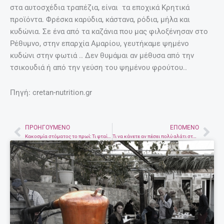
στα αυτοσχέδια τραπέζια, είναι τα εποχικά Κρητικά
προϊόντα. Φρέσκα καρύδια, κάστανα, ρόδια, μήλα και
κυδώνια. Σε ένα από τα καζάνια που μας φιλοξένησαν στο
Ρέθυμνο, στην επαρχία Αμαρίου, γευτήκαμε ψημένο
κυδώνι στην φωτιά .. Δεν θυμάμαι αν μέθυσα από την
τσικουδιά ή από την γεύση του ψημένου φρούτου..
Πηγή: cretan-nutrition.gr
ΠΡΟΗΓΟΎΜΕΝΟ
ΕΠΌΜΕΝΟ
Prev
Nex
Κακοσμία στόματος το πρωί: Τι φταίε και τι να κάνετε
Τι να κάνετε αν πέσει πολύ αλάτι στο φαγητό