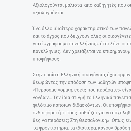
Αξιολογούνται μάλιστα από καθηγητές που οι 
αξιολογούνται…
Ένα άλλο ιδιαίτερο χαρακτηριστικό των πανελ
και το άγχος που δείχνουν όλες οι οικογένειες
γιατί «γράφουμε πανελλήνιες» έτσι λένε οι π
πανελλήνιες. Δεν χρειάζεται να επισημάνουμ
υποψήφιους.
Στην ουσία η Ελληνική οικογένεια, έχει εμμ
θεωρώντας την απόδοση των μαθητών υποψηφ
«Περάσαμε νομική, εσείς που περάσατε;» είν
γονέων… Την ίδια στιγμή τα Ελληνικά πανεπισ
φιλότιμο κάποιων διδασκόντων. Οι υποψήφιοι,
ενδιαφέρει ή τι τους παθιάζει για να ασχολη
θες να περάσεις; Στη Θεσσαλονίκη». Όπως είνα
τα φροντιστήρια, τα ιδιαίτερα, κάνουν θραύση