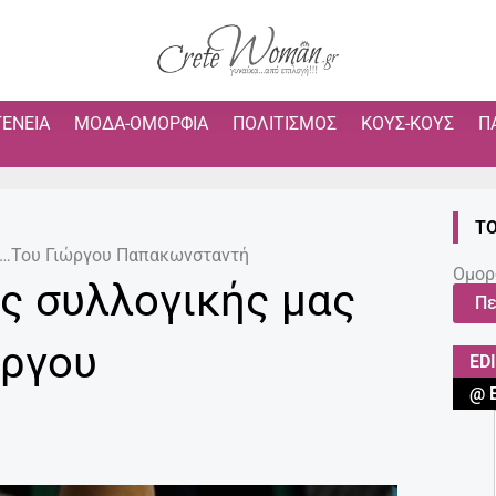
ΓΈΝΕΙΑ
ΜΌΔΑ-ΟΜΟΡΦΙΆ
ΠΟΛΙΤΙΣΜΌΣ
ΚΟΥΣ-ΚΟΥΣ
Π
ΤΟ
ας…Του Γιώργου Παπακωνσταντή
Ομορ
ης συλλογικής μας
Πε
ώργου
ED
@ 