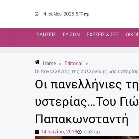
Μετάβαση
στο
4 Ιουλίου, 2026 5:17 πμ
περιεχόμενο
ΕΙΔΉΣΕΙΣ
ΕΥ ΖΗΝ
ΣΧΈΣΕΙΣ & ΣΕΞ
ΟΙΚΟ
Home
»
Editorial
»
Οι πανελλήνιες της συλλογικής μας υστερί
Οι πανελλήνιες τ
υστερίας…Του Γι
Παπακωνσταντή
14 Ιουνίου, 2018
7:53 πμ