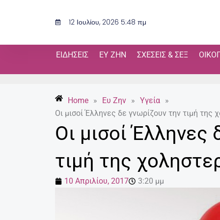
Μετάβαση
στο
12 Ιουλίου, 2026 5:48 πμ
περιεχόμενο
ΕΙΔΉΣΕΙΣ
ΕΥ ΖΗΝ
ΣΧΈΣΕΙΣ & ΣΕΞ
ΟΙΚΟ
Home
»
Ευ Ζην
»
Υγεία
»
Οι μισοί Έλληνες δε γνωρίζουν την τιμή της
Οι μισοί Έλληνες 
τιμή της χοληστε
10 Απριλίου, 2017
3:20 μμ