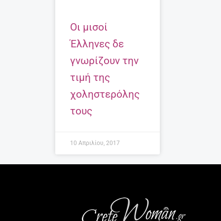
Οι μισοί
Έλληνες δε
γνωρίζουν την
τιμή της
χοληστερόλης
τους
10 Απριλίου, 2017