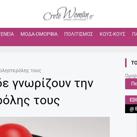
ΓΈΝΕΙΑ
ΜΌΔΑ-ΟΜΟΡΦΙΆ
ΠΟΛΙΤΙΣΜΌΣ
ΚΟΥΣ-ΚΟΥΣ
Π
ΤΟ
 χοληστερόλης τους
Ομορ
δε γνωρίζουν την
Πε
ρόλης τους
ED
@ 