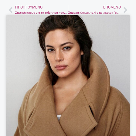
ΠΡΟΗΓΟΎΜΕΝΟ
ΕΠΌΜΕΝΟ
Prev
Nex
Σπιτική κρέμα για το τσίμπημα κουνουπιών
Σήμερα κλείνει τα 4 ο πρίγκιπας Γεώργιος του Κέμπριτζ