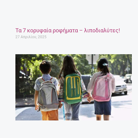
Τα 7 κορυφαία ροφήματα – λιποδιαλύτες!
27 Απριλίου, 2025