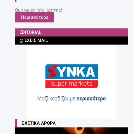
Ομορφιές της Κρήτης!
Περισσότερα
EDITORIAL
@ ΈΧΕΙΣ MAIL
ΣΧΕΤΙΚΆ ΆΡΘΡΑ