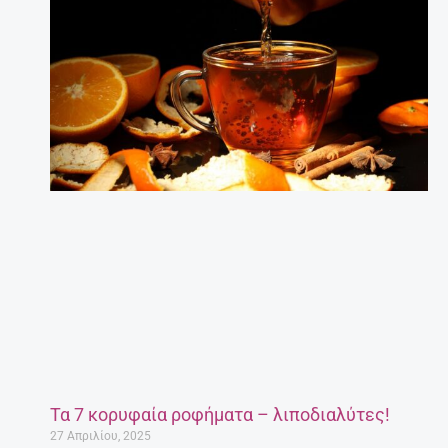
Τα 7 κορυφαία ροφήματα – λιποδιαλύτες!
27 Απριλίου, 2025