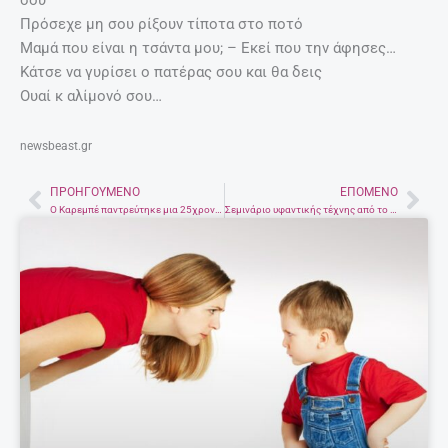
Πρόσεχε μη σου ρίξουν τίποτα στο ποτό
Mαμά που είναι η τσάντα μου; – Εκεί που την άφησες…
Κάτσε να γυρίσει ο πατέρας σου και θα δεις
Ουαί κ αλίμονό σου…
newsbeast.gr
ΠΡΟΗΓΟΎΜΕΝΟ
ΕΠΌΜΕΝΟ
Prev
Nex
Ο Καρεμπέ παντρεύτηκε μια 25χρονη Λιβανέζα καλλονή
Σεμινάριο υφαντικής τέχνης από το Επιμελητήριο Ηρακλείου