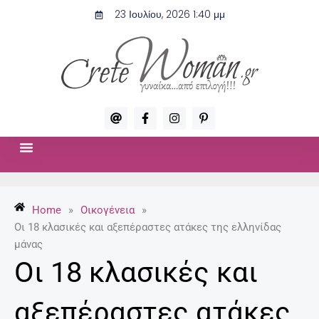
Μετάβαση
23 Ιουλίου, 2026 1:40 μμ
στο
περιεχόμενο
A
F
I
P
t
a
n
i
c
s
n
e
t
t
b
a
e
o
g
r
ΣΧΈΣΕΙΣ & ΣΕΞ
ΜΌΔΑ-ΟΜΟΡΦΙΆ
o
r
e
k
a
s
-
m
t
Home
»
Οικογένεια
»
f
-
p
Οι 18 κλασικές και αξεπέραστες ατάκες της ελληνίδας
μάνας
Οι 18 κλασικές και
αξεπέραστες ατάκες