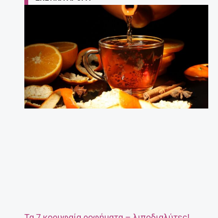
Τα 7 κορυφαία ροφήματα – λιποδιαλύτες!