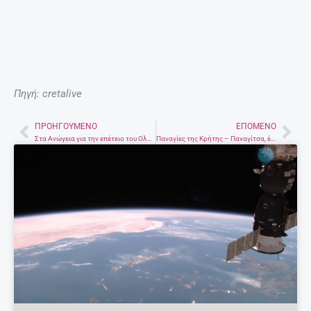
Πηγή: cretalive
ΠΡΟΗΓΟΎΜΕΝΟ
ΕΠΌΜΕΝΟ
Prev
Nex
Στα Ανώγεια για την επέτειο του Ολοκαυτώματος ο Πρόεδρος της Δημοκρατίας
Παναγίες της Κρήτης – Παναγίτσα, ένας αγαπημένος ναός που χτίστηκε από τους πρόσφυγες στο Μασταμπά