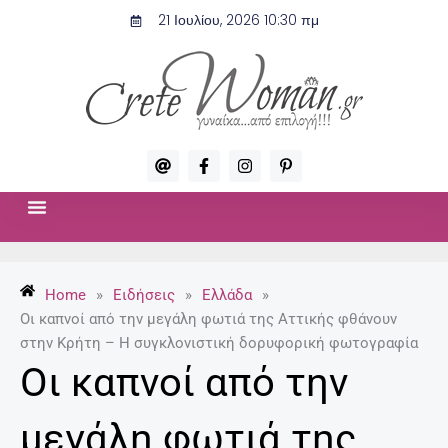
Μετάβαση
21 Ιουλίου, 2026 10:30 πμ
στο
περιεχόμενο
A
F
I
P
t
a
n
i
c
s
n
e
t
t
b
a
e
o
g
r
ΣΧΈΣΕΙΣ & ΣΕΞ
ΜΌΔΑ-ΟΜΟΡΦΙΆ
o
r
e
k
a
s
-
m
t
Home
»
Ειδήσεις
»
Ελλάδα
»
f
-
p
Οι καπνοί από την μεγάλη φωτιά της Αττικής φθάνουν
στην Κρήτη – Η συγκλονιστική δορυφορική φωτογραφία
Οι καπνοί από την
μεγάλη φωτιά της