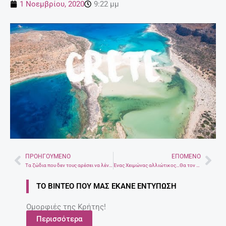
1 Νοεμβρίου, 2020
9:22 μμ
ΠΡΟΗΓΟΎΜΕΝΟ
ΕΠΌΜΕΝΟ
Prev
Nex
Τα ζώδια που δεν τους αρέσει να λένε συγγνώμη
Ένας Χειμώνας αλλιώτικος…Θα τον περάσουμε και δε θα του περάσει! Γράφει ο Γιώργος Παπακωνσταντής
ΤΟ ΒΊΝΤΕΟ ΠΟΥ ΜΑΣ ΈΚΑΝΕ ΕΝΤΎΠΩΣΗ
Ομορφιές της Κρήτης!
Περισσότερα