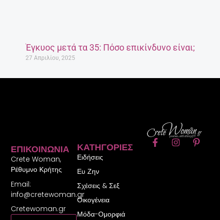
Έγκυος μετά τα 35: Πόσο επικίνδυνο είναι;
27 Απριλίου, 2025
F
I
P
ΚΑΤΗΓΟΡΊΕΣ
ΕΠΙΚΟΙΝΩΝΊΑ
a
n
i
Ειδήσεις
c
s
n
Crete Woman,
e
t
t
Ρέθυμνο Κρήτης
Ευ Ζην
b
a
e
Email:
o
g
r
Σχέσεις & Σεξ
o
r
e
info@cretewoman.gr
Οικογένεια
k
a
s
Cretewoman.gr
-
m
t
Μόδα-Ομορφιά