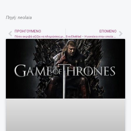
Πηγή: neolaia
ΠΡΟΗΓΟΎΜΕΝΟ
ΕΠΌΜΕΝΟ
Prev
Nex
Πόσο ακριβά αξίζει να πληρώσεις μια selfie;
Eva Ekeblad – Η γυναίκα στην οποία αφιερώνεται το σημερινό Doogle