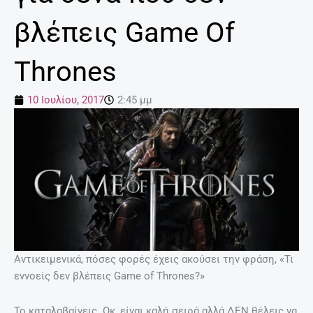
βλέπεις Game Of
Thrones
10 Ιουλίου, 2017
2:45 μμ
Αντικειμενικά, πόσες φορές έχεις ακούσει την φράση, «Τι
εννοείς δεν βλέπεις Game of Thrones?»
Το καταλαβαίνεις. Οκ, είναι καλή σειρά αλλά ΔΕΝ θέλεις να