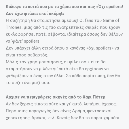
Κάλυψε τα αυτιά σου με τα χέρια σου και πες «Όχι spoilers!
Δεν έχω φτάσει εκεί ακόμη!»
Η συζήτηση θα σταματήσει αμέσως! Οι fans του Game of
Thrones, μιας από τις πιο ανατρεπτικές σειρές που έχουν
κυκλοφορήσει ποτέ, σέβονται ιδιαίτερα όσους δεν θέλουν
να ‘φάνε’ spoilers.
Δεν υπάρχει άλλη σειρά όπου ο κανόνας «όχι spoilers» να
είναι τόσο σεβαστός.
Μόλις τον χρησιμοποιήσεις, οι φίλοι σου είτε θα
σταματήσουν να μιλάνε γι’ αυτό είτε θα αρχίσουν να
ψιθυρίζουν ο ένας στον άλλο. Σε κάθε περίπτωση, δεν θα
το συζητάνε μαζί σου.
Άρχισε να περιγράφεις σκηνές από το Χάρι Πότερ
Αν δεν ξέρεις τίποτα ούτε και γι’ αυτό, λυπάμαι, έχασες.
Παρόμοιες παραγωγές δεν είναι; Δράμα, φαντασιακοί
χαρακτήρες, δράκοι, κτλ. Κανείς δεν θα το πάρει χαμπάρι.