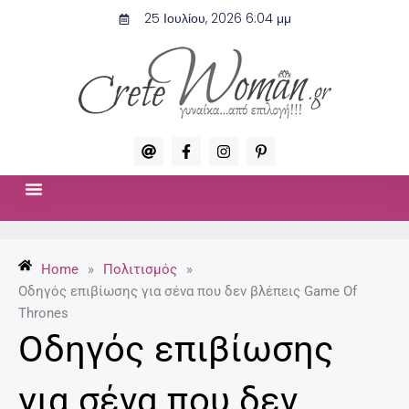
Μετάβαση
25 Ιουλίου, 2026 6:04 μμ
στο
περιεχόμενο
A
F
I
P
t
a
n
i
c
s
n
e
t
t
b
a
e
o
g
r
ΣΧΈΣΕΙΣ & ΣΕΞ
ΜΌΔΑ-ΟΜΟΡΦΙΆ
o
r
e
k
a
s
-
m
t
Home
»
Πολιτισμός
»
f
-
p
Οδηγός επιβίωσης για σένα που δεν βλέπεις Game Of
Thrones
Οδηγός επιβίωσης
για σένα που δεν