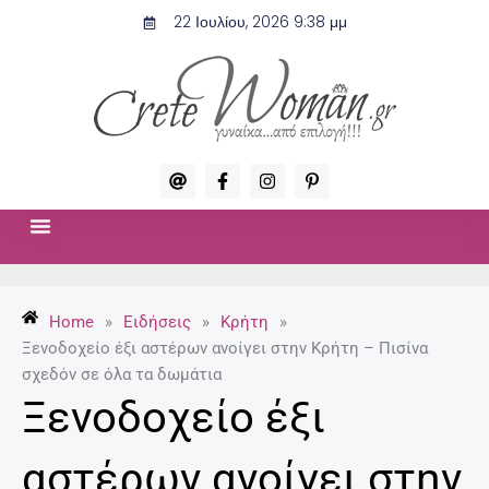
Μετάβαση
22 Ιουλίου, 2026 9:38 μμ
στο
περιεχόμενο
A
F
I
P
t
a
n
i
c
s
n
e
t
t
b
a
e
o
g
r
ΣΧΈΣΕΙΣ & ΣΕΞ
ΜΌΔΑ-ΟΜΟΡΦΙΆ
o
r
e
k
a
s
-
m
t
Home
»
Ειδήσεις
»
Κρήτη
»
f
-
p
Ξενοδοχείο έξι αστέρων ανοίγει στην Κρήτη – Πισίνα
σχεδόν σε όλα τα δωμάτια
Ξενοδοχείο έξι
αστέρων ανοίγει στην