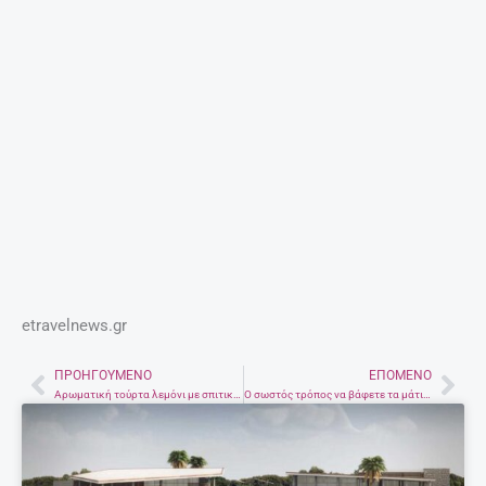
Τα 7 κορυφαία ροφήματα – λιποδιαλύτες!
27 Απριλίου, 2025