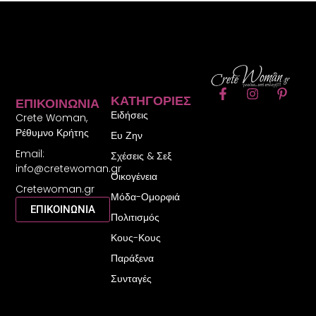
F
I
P
ΚΑΤΗΓΟΡΊΕΣ
ΕΠΙΚΟΙΝΩΝΊΑ
a
n
i
Ειδήσεις
c
s
n
Crete Woman,
e
t
t
Ρέθυμνο Κρήτης
Ευ Ζην
b
a
e
Email:
o
g
r
Σχέσεις & Σεξ
o
r
e
info@cretewoman.gr
Οικογένεια
k
a
s
Cretewoman.gr
-
m
t
Μόδα-Ομορφιά
f
-
ΕΠΙΚΟΙΝΩΝΙΑ
Πολιτισμός
p
Κους-Κους
Παράξενα
Συνταγές