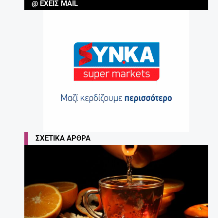
@ ΈΧΕΙΣ MAIL
ΣΧΕΤΙΚΆ ΆΡΘΡΑ