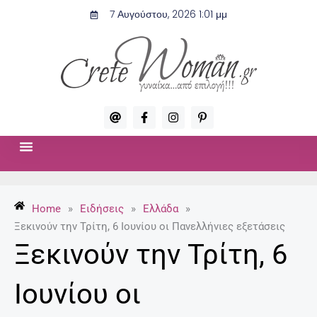
Μετάβαση
7 Αυγούστου, 2026 1:01 μμ
στο
περιεχόμενο
A
F
I
P
t
a
n
i
c
s
n
e
t
t
b
a
e
o
g
r
ΣΧΈΣΕΙΣ & ΣΕΞ
ΜΌΔΑ-ΟΜΟΡΦΙΆ
o
r
e
k
a
s
-
m
t
Home
»
Ειδήσεις
»
Ελλάδα
»
f
-
p
Ξεκινούν την Τρίτη, 6 Ιουνίου οι Πανελλήνιες εξετάσεις
Ξεκινούν την Τρίτη, 6
Ιουνίου οι