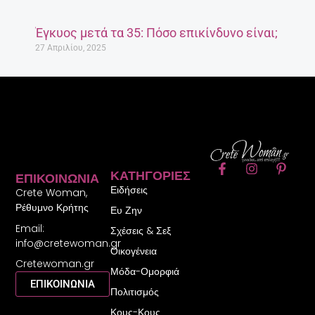
Έγκυος μετά τα 35: Πόσο επικίνδυνο είναι;
27 Απριλίου, 2025
F
I
P
ΚΑΤΗΓΟΡΊΕΣ
ΕΠΙΚΟΙΝΩΝΊΑ
a
n
i
Ειδήσεις
c
s
n
Crete Woman,
e
t
t
Ρέθυμνο Κρήτης
Ευ Ζην
b
a
e
Email:
o
g
r
Σχέσεις & Σεξ
o
r
e
info@cretewoman.gr
Οικογένεια
k
a
s
Cretewoman.gr
-
m
t
Μόδα-Ομορφιά
f
-
ΕΠΙΚΟΙΝΩΝΙΑ
Πολιτισμός
p
Κους-Κους