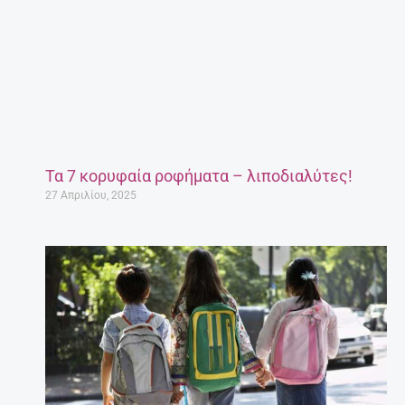
Τα 7 κορυφαία ροφήματα – λιποδιαλύτες!
27 Απριλίου, 2025