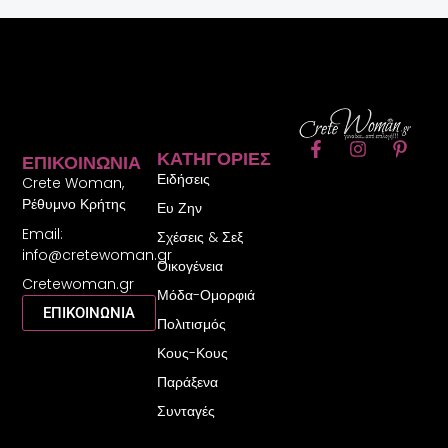
F
I
P
ΚΑΤΗΓΟΡΊΕΣ
ΕΠΙΚΟΙΝΩΝΊΑ
a
n
i
Ειδήσεις
c
s
n
Crete Woman,
e
t
t
Ρέθυμνο Κρήτης
Ευ Ζην
b
a
e
Email:
o
g
r
Σχέσεις & Σεξ
o
r
e
info@cretewoman.gr
Οικογένεια
k
a
s
Cretewoman.gr
-
m
t
Μόδα-Ομορφιά
f
-
ΕΠΙΚΟΙΝΩΝΙΑ
Πολιτισμός
p
Κους-Κους
Παράξενα
Συνταγές