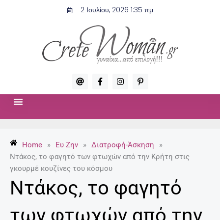
Μετάβαση
2 Ιουλίου, 2026 1:35 πμ
στο
περιεχόμενο
A
F
I
P
t
a
n
i
c
s
n
e
t
t
b
a
e
o
g
r
ΣΧΈΣΕΙΣ & ΣΕΞ
ΜΌΔΑ-ΟΜΟΡΦΙΆ
o
r
e
k
a
s
-
m
t
Home
»
Ευ Ζην
»
Διατροφή-Άσκηση
»
f
-
p
Ντάκος, το φαγητό των φτωχών από την Κρήτη στις
γκουρμέ κουζίνες του κόσμου
Ντάκος, το φαγητό
των φτωχών από την