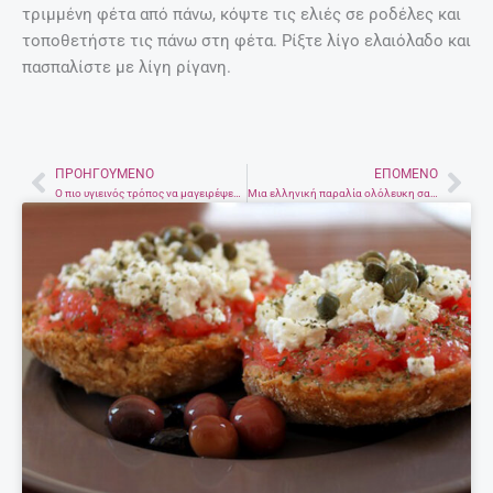
τριμμένη φέτα από πάνω, κόψτε τις ελιές σε ροδέλες και
τοποθετήστε τις πάνω στη φέτα. Ρίξτε λίγο ελαιόλαδο και
πασπαλίστε με λίγη ρίγανη.
ΠΡΟΗΓΟΎΜΕΝΟ
ΕΠΌΜΕΝΟ
Prev
Nex
Ο πιο υγιεινός τρόπος να μαγειρέψετε το κοτόπουλο
Μια ελληνική παραλία ολόλευκη σαν το γάλα