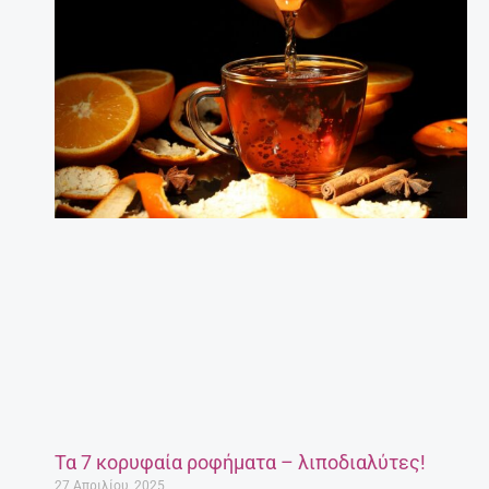
Τα 7 κορυφαία ροφήματα – λιποδιαλύτες!
27 Απριλίου, 2025