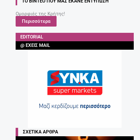
ΤΟ ΒΊΝΤΕΟ ΠΟΥ ΜΑΣ ΈΚΑΝΕ ΕΝΤΎΠΩΣΗ
Ομορφιές της Κρήτης!
Περισσότερα
EDITORIAL
@ ΈΧΕΙΣ MAIL
ΣΧΕΤΙΚΆ ΆΡΘΡΑ