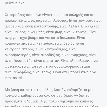
μείναμε εκεί.
Οι ταμπέλες όσο πάνε γίνονται και πιο σκληρές και πιο
πολλές. Είναι φτωχός, είναι πλούσιος. Είναι χοντρός, είναι
ανορεξικός, είναι κοντοστούπης, είναι λελέκι. Είναι ξένος,
είναι μαύρος, είναι μπλε, είναι μωβ, είναι κίτρινος. Είναι
άνεργος, έχει βύσμα και για αυτό δουλεύει. Είναι
κομουνιστής, είναι κεντρώος, είναι δεξιός, είναι
κεντροαριστερός, είναι κεντροδεξιός, είναι
ακροαριστερός, είναι ακροδεξιός, είναι αναρχικός, είναι
αντιεξουσιαστής, είναι φασίστας. Είναι αλκοολικός, είναι
ψυχάκιας, είναι πρεζόνι, είναι ομοφυλόφιλος , είμαι
αμφιφυλόφιλος, είναι τρανς. Είναι ότι μπορεί κανείς να
φανταστεί.
Με βάση αυτές τις ταμπέλες, λοιπόν, καθορίζεται μια
κοινωνία, καθορίζονται ολόκληρες ζωές. Αν δεν το
προσέξατε, όλοι μας, λίγο πολύ, ανήκουμε σε κάποιες
ταμπέλες. Δεν έχει σημασία σε πόσες και σε ποιες. Όλοι