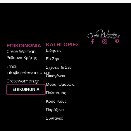
F
I
P
ΚΑΤΗΓΟΡΊΕΣ
ΕΠΙΚΟΙΝΩΝΊΑ
a
n
i
Ειδήσεις
c
s
n
Crete Woman,
e
t
t
Ρέθυμνο Κρήτης
Ευ Ζην
b
a
e
Email:
o
g
r
Σχέσεις & Σεξ
o
r
e
info@cretewoman.gr
Οικογένεια
k
a
s
Cretewoman.gr
-
m
t
Μόδα-Ομορφιά
f
-
ΕΠΙΚΟΙΝΩΝΙΑ
Πολιτισμός
p
Κους-Κους
Παράξενα
Συνταγές