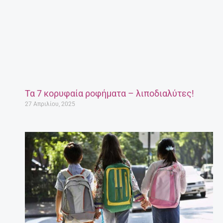
Τα 7 κορυφαία ροφήματα – λιποδιαλύτες!
27 Απριλίου, 2025