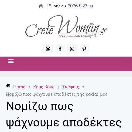
Μετάβαση
15 Ιουλίου, 2026 9:23 μμ
στο
περιεχόμενο
A
F
I
P
t
a
n
i
c
s
n
e
t
t
b
a
e
o
g
r
ΣΧΈΣΕΙΣ & ΣΕΞ
ΜΌΔΑ-ΟΜΟΡΦΙΆ
o
r
e
k
a
s
-
m
t
Home
»
Κους-Κους
»
Σκέψεις
»
f
-
p
Νομίζω πως ψάχνουμε αποδέκτες της κακίας μας
Νομίζω πως
ψάχνουμε αποδέκτες