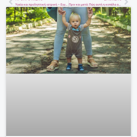
Prev
Nex
Υγεία και προληπτική ιατρική – Εγγραφές στο νέο κύκλο μαθημάτων στο Ανοιχτό Λαϊκό Πανεπιστήμιο στο Ηράκλειο
Πριν και μετά: Πώς αυτή η κοπέλα ανακαίνισε εντελώς την κουζίνα της με 500 ευρώ, σε 30 ώρες (φωτογραφίες)