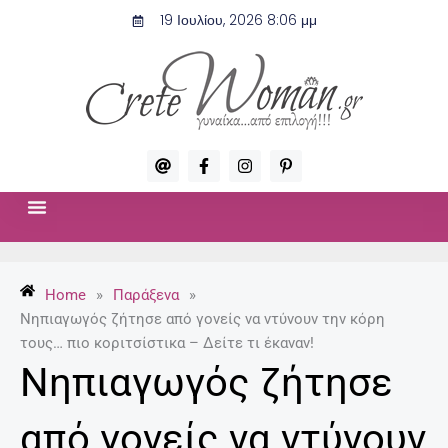
Μετάβαση
19 Ιουλίου, 2026 8:06 μμ
στο
περιεχόμενο
A
F
I
P
t
a
n
i
c
s
n
e
t
t
b
a
e
o
g
r
ΣΧΈΣΕΙΣ & ΣΕΞ
ΜΌΔΑ-ΟΜΟΡΦΙΆ
o
r
e
k
a
s
-
m
t
Home
»
Παράξενα
»
f
-
p
Νηπιαγωγός ζήτησε από γονείς να ντύνουν την κόρη
τους… πιο κοριτσίστικα – Δείτε τι έκαναν!
Νηπιαγωγός ζήτησε
από γονείς να ντύνουν