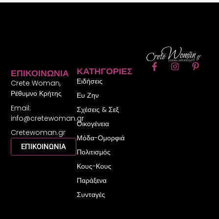
F
I
P
ΚΑΤΗΓΟΡΊΕΣ
ΕΠΙΚΟΙΝΩΝΊΑ
a
n
i
Ειδήσεις
c
s
n
Crete Woman,
e
t
t
Ρέθυμνο Κρήτης
Ευ Ζην
b
a
e
Email:
o
g
r
Σχέσεις & Σεξ
o
r
e
info@cretewoman.gr
Οικογένεια
k
a
s
Cretewoman.gr
-
m
t
Μόδα-Ομορφιά
f
-
ΕΠΙΚΟΙΝΩΝΙΑ
Πολιτισμός
p
Κους-Κους
Παράξενα
Συνταγές