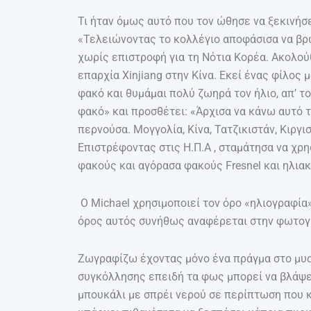
Τι ήταν όμως αυτό που τον ώθησε να ξεκινήσ
«Τελειώνοντας το κολλέγιο αποφάσισα να βρω
χωρίς επιστροφή για τη Νότια Κορέα. Ακολού
επαρχία Xinjiang στην Κίνα. Εκεί ένας φίλος
φακό και θυμάμαι πολύ ζωηρά τον ήλιο, απ’ τ
φακό» και προσθέτει: «Άρχισα να κάνω αυτό 
περνούσα. Μογγολία, Κίνα, Τατζικιστάν, Κιργι
Επιστρέφοντας στις Η.Π.Α , σταμάτησα να χ
φακούς και αγόρασα φακούς Fresnel και ηλια
Ο Michael χρησιμοποιεί τον όρο «ηλιογραφία» 
όρος αυτός συνήθως αναφέρεται στην φωτογ
Ζωγραφίζω έχοντας μόνο ένα πράγμα στο μυα
συγκόλλησης επειδή τα φως μπορεί να βλάψει
μπουκάλι με σπρέι νερού σε περίπτωση που 