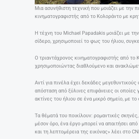
Μια ασυνήθιστη τεχνική που μοιάζει με την π
κινηματογραφιστής από το Κολοράντο με κρητ
Η τέχνη του Michael Papadakis μοιάζει με τη
σίδερο, χρησιμοποιεί το φως του ήλιου, συγ
Ο τριαντάχρονος κινηματογραφιστής από το Κ
χρησιμοποιώντας διαθλούμενο και ανακλώμε
Αντί για πινέλα έχει δεκάδες μεγεθυντικούς
απόσταση από ξύλινες επιφάνειες οι οποίες γί
ακτίνες του ήλιου σε ένα μικρό σημείο, με το
Τα θέματά του ποικίλουν: ρομαντικές σκηνές
μέσον όρο, ένα έργο μπορεί να απαιτήσει από
και τη λεπτομέρεια της εικόνας» λέει στο CN