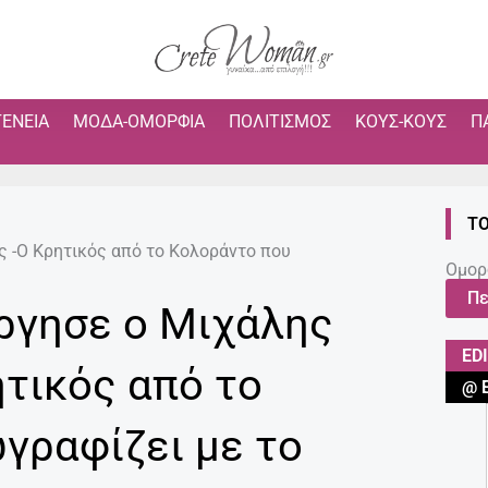
ΓΈΝΕΙΑ
ΜΌΔΑ-ΟΜΟΡΦΙΆ
ΠΟΛΙΤΙΣΜΌΣ
ΚΟΥΣ-ΚΟΥΣ
Π
ΤΟ
 -O Κρητικός από το Κολοράντο που
Ομορ
Πε
ργησε ο Μιχάλης
ED
τικός από το
@ 
γραφίζει με το