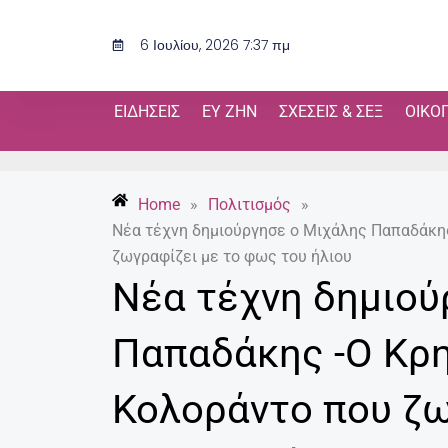
Μετάβαση
στο
6 Ιουλίου, 2026 7:37 πμ
περιεχόμενο
ΕΙΔΉΣΕΙΣ
ΕΥ ΖΗΝ
ΣΧΈΣΕΙΣ & ΣΕΞ
ΟΙΚΟ
Home
»
Πολιτισμός
»
Νέα τέχνη δημιούργησε ο Μιχάλης Παπαδάκης
ζωγραφίζει με το φως του ήλιου
Νέα τέχνη δημιού
Παπαδάκης -O Κρη
Κολοράντο που ζω