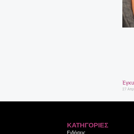
Έγκυ
27 Απρ
ΚΑΤΗΓΟΡΊΕΣ
Ειδήσεις