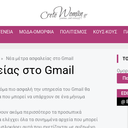
ΓΈΝΕΙΑ
ΜΌΔΑ-ΟΜΟΡΦΙΆ
ΠΟΛΙΤΙΣΜΌΣ
ΚΟΥΣ-ΚΟΥΣ
Π
»
Νέα μέτρα ασφαλείας στο Gmail
ΤΟ
ίας στο Gmail
Ομορ
Πε
κόμα πιο ασφαλή την υπηρεσία του Gmail θα
ED
α που μπορεί να υπάρχουν σε ένα μήνυμα
@ 
ύουν ακόμα περισσότερο τα προσωπικά
α ελέγχει όλα τα συνημμένα αρχεία που μπορεί
α μπλοκάρει αυτά που σχετίζονται με αυξημένο