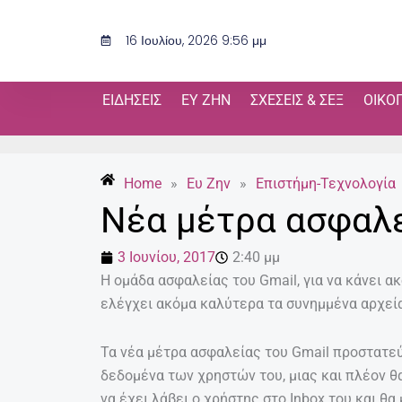
Μετάβαση
στο
16 Ιουλίου, 2026 9:56 μμ
περιεχόμενο
ΕΙΔΉΣΕΙΣ
ΕΥ ΖΗΝ
ΣΧΈΣΕΙΣ & ΣΕΞ
ΟΙΚΟ
Home
»
Ευ Ζην
»
Επιστήμη-Τεχνολογία
Νέα μέτρα ασφαλε
3 Ιουνίου, 2017
2:40 μμ
H ομάδα ασφαλείας του Gmail, για να κάνει α
ελέγχει ακόμα καλύτερα τα συνημμένα αρχεί
Τα νέα μέτρα ασφαλείας του Gmail προστατε
δεδομένα των χρηστών του, μιας και πλέον θ
να έχει λάβει ο χρήστης στο Inbox του και θ