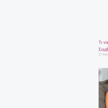
Τι ν
Συμβ
27 Απρ