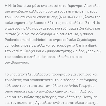
Η Ντία δεν είναι μόνο ένα ακατοίκητο ξερονήσι. Αποτελεί
μια μοναδικού κάλλους προστατευόμενη περιοχή, μέρος
του Ευρωπαϊκού Δικτύου Φύσης (NATURA) 2000, λόγω της
πολύ σημαντικής βιοποικιλότητας που διαθέτει. Στη Ντία
υπάρχουν πολλά προστατευόμενα ενδημικά είδη ζώων και
φυτών (κυρίως, το σαλιγκάρι Albinaria retusa, η σαύρα
Podarcis erhardii schiebeli, το αγριοκούνελο Oryctolagus
cuniculus cnossius, αλλά και το χασμόφυτο Carlina diae).
Στο νησί φωλιάζει και ο «μαυροπετρίτης», είδος γερακιού,
του οποίου ο πληθυσμός παρακολουθείται από
ορνιθολόγους.
Το νησί αποτελεί θαλασσινό προορισμό για ντόπιους και
τουρίστες που επισκέπτονται τους τέσσερις απάνεμους
κόλπους του στα νότια: τον κόλπο του Αγίου Γεωργίου,
όπου υπάρχει και το μοναδικό λιμανάκι και η πλαζ του
νησιού, τον κόλπο της Κάπαρης, τον κόλπο της Παναγιάς
και τον κόλπο της Αγριελιάς, ενώ στα ανατολικά υπάρχει