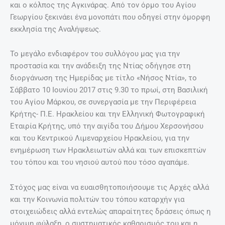
και ο κόλπος της Αγκινάρας. Από τον όρμο του Αγίου
Γεωργίου ξεκινάει ένα μονοπάτι που οδηγεί στην όμορφη
εκκλησία της Αναλήψεως.
Το μεγάλο ενδιαφέρον του συλλόγου μας για την
προστασία και την ανάδειξη της Ντίας οδήγησε στη
διοργάνωση της Ημερίδας με τίτλο «Νήσος Ντία», το
Σάββατο 10 Ιουνίου 2017 στις 9.30 το πρωί, στη Βασιλική
του Αγίου Μάρκου, σε συνεργασία με την Περιφέρεια
Κρήτης- Π.Ε. Ηρακλείου και την Ελληνική Φωτογραφική
Εταιρία Κρήτης, υπό την αιγίδα του Δήμου Χερσονήσου
και του Κεντρικού Λιμεναρχείου Ηρακλείου, για την
ενημέρωση των Ηρακλειωτών αλλά και των επισκεπτών
του τόπου και του νησιού αυτού που τόσο αγαπάμε.
Στόχος μας είναι να ευαισθητοποιήσουμε τις Αρχές αλλά
και την Κοινωνία πολιτών του τόπου καταρχήν για
στοιχειώδεις αλλά εντελώς απαραίτητες δράσεις όπως η
μόνιμη φύλαξη, ο συστηματικός καθαρισμός του και η