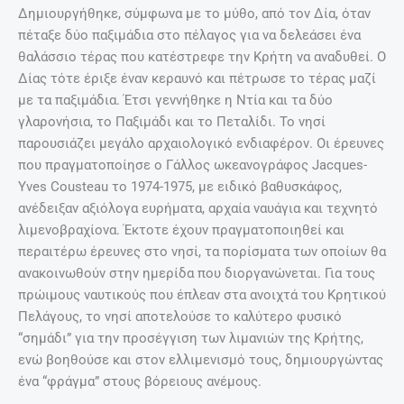
Δημιουργήθηκε, σύμφωνα με το μύθο, από τον Δία, όταν
πέταξε δύο παξιμάδια στο πέλαγος για να δελεάσει ένα
θαλάσσιο τέρας που κατέστρεφε την Κρήτη να αναδυθεί. Ο
Δίας τότε έριξε έναν κεραυνό και πέτρωσε το τέρας μαζί
με τα παξιμάδια. Έτσι γεννήθηκε η Ντία και τα δύο
γλαρονήσια, το Παξιμάδι και το Πεταλίδι. Το νησί
παρουσιάζει μεγάλο αρχαιολογικό ενδιαφέρον. Οι έρευνες
που πραγματοποίησε ο Γάλλος ωκεανογράφος Jacques-
Yves Cousteau το 1974-1975, με ειδικό βαθυσκάφος,
ανέδειξαν αξιόλογα ευρήματα, αρχαία ναυάγια και τεχνητό
λιμενοβραχίονα. Έκτοτε έχουν πραγματοποιηθεί και
περαιτέρω έρευνες στο νησί, τα πορίσματα των οποίων θα
ανακοινωθούν στην ημερίδα που διοργανώνεται. Για τους
πρώιμους ναυτικούς που έπλεαν στα ανοιχτά του Κρητικού
Πελάγους, το νησί αποτελούσε το καλύτερο φυσικό
“σημάδι” για την προσέγγιση των λιμανιών της Κρήτης,
ενώ βοηθούσε και στον ελλιμενισμό τους, δημιουργώντας
ένα “φράγμα” στους βόρειους ανέμους.