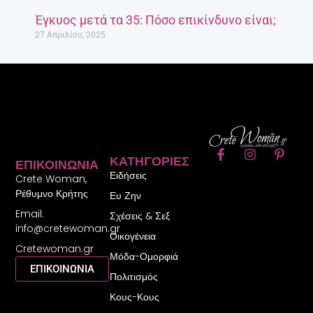
Έγκυος μετά τα 35: Πόσο επικίνδυνο είναι;
27 Απριλίου, 2025
F
I
P
ΚΑΤΗΓΟΡΊΕΣ
ΕΠΙΚΟΙΝΩΝΊΑ
a
n
i
Ειδήσεις
c
s
n
Crete Woman,
e
t
t
Ρέθυμνο Κρήτης
Ευ Ζην
b
a
e
Email:
o
g
r
Σχέσεις & Σεξ
o
r
e
info@cretewoman.gr
Οικογένεια
k
a
s
Cretewoman.gr
-
m
t
Μόδα-Ομορφιά
f
-
ΕΠΙΚΟΙΝΩΝΙΑ
Πολιτισμός
p
Κους-Κους