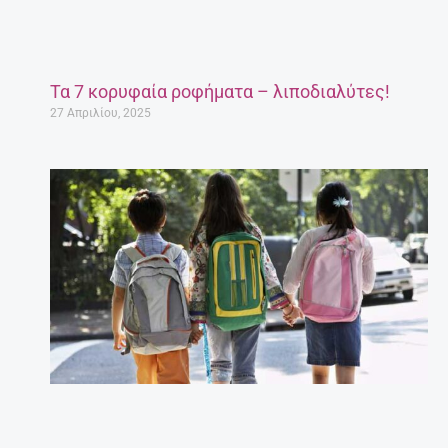
Τα 7 κορυφαία ροφήματα – λιποδιαλύτες!
27 Απριλίου, 2025