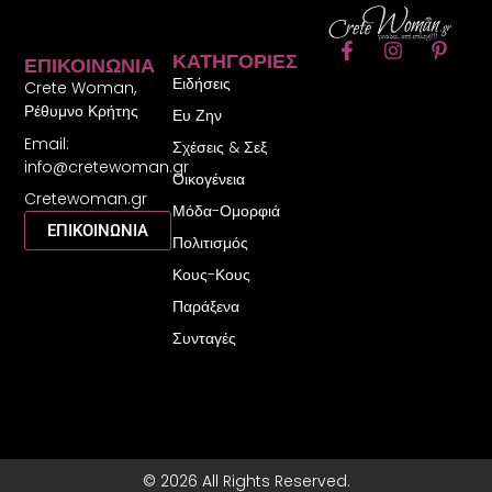
F
I
P
ΚΑΤΗΓΟΡΊΕΣ
ΕΠΙΚΟΙΝΩΝΊΑ
a
n
i
Ειδήσεις
c
s
n
Crete Woman,
e
t
t
Ρέθυμνο Κρήτης
Ευ Ζην
b
a
e
Email:
o
g
r
Σχέσεις & Σεξ
o
r
e
info@cretewoman.gr
Οικογένεια
k
a
s
Cretewoman.gr
-
m
t
Μόδα-Ομορφιά
f
-
ΕΠΙΚΟΙΝΩΝΙΑ
Πολιτισμός
p
Κους-Κους
Παράξενα
Συνταγές
© 2026 All Rights Reserved.