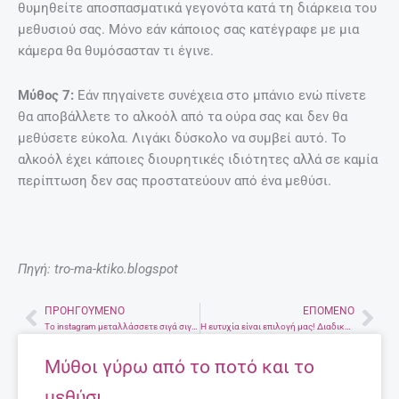
θυμηθείτε αποσπασματικά γεγονότα κατά τη διάρκεια του
μεθυσιού σας. Μόνο εάν κάποιος σας κατέγραφε με μια
κάμερα θα θυμόσασταν τι έγινε.
Μύθος 7:
Εάν πηγαίνετε συνέχεια στο μπάνιο ενώ πίνετε
θα αποβάλλετε το αλκοόλ από τα ούρα σας και δεν θα
μεθύσετε εύκολα. Λιγάκι δύσκολο να συμβεί αυτό. Το
αλκοόλ έχει κάποιες διουρητικές ιδιότητες αλλά σε καμία
περίπτωση δεν σας προστατεύουν από ένα μεθύσι.
Πηγή: tro-ma-ktiko.blogspot
ΠΡΟΗΓΟΎΜΕΝΟ
ΕΠΌΜΕΝΟ
Prev
Nex
Το instagram μεταλλάσσετε σιγά σιγά σε Snapchat
Η ευτυχία είναι επιλογή μας! Διαδικτυακό σεμινάριο ψυχολογίας
Μύθοι γύρω από το ποτό και το
μεθύσι