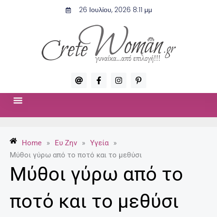
Μετάβαση
26 Ιουλίου, 2026 8:11 μμ
στο
περιεχόμενο
A
F
I
P
t
a
n
i
c
s
n
e
t
t
b
a
e
o
g
r
ΣΧΈΣΕΙΣ & ΣΕΞ
ΜΌΔΑ-ΟΜΟΡΦΙΆ
o
r
e
k
a
s
-
m
t
Home
»
Ευ Ζην
»
Υγεία
»
f
-
p
Μύθοι γύρω από το ποτό και το μεθύσι
Μύθοι γύρω από το
ποτό και το μεθύσι