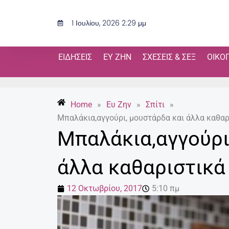
Μετάβαση
στο
1 Ιουλίου, 2026 2:29 μμ
περιεχόμενο
ΕΙΔΉΣΕΙΣ
ΕΥ ΖΗΝ
ΣΧΈΣΕΙΣ & ΣΕΞ
ΟΙΚΟ
Home
»
Ευ Ζην
»
Σπίτι
»
Μπαλάκια,αγγούρι, μουστάρδα και άλλα καθαρι
Μπαλάκια,αγγούρι
άλλα καθαριστικά 
12 Οκτωβρίου, 2017
5:10 πμ