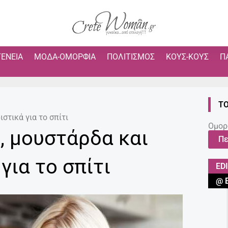
ΓΈΝΕΙΑ
ΜΌΔΑ-ΟΜΟΡΦΙΆ
ΠΟΛΙΤΙΣΜΌΣ
ΚΟΥΣ-ΚΟΥΣ
Π
ΤΟ
στικά για το σπίτι
Ομορ
, μουστάρδα και
Πε
για το σπίτι
ED
@ 