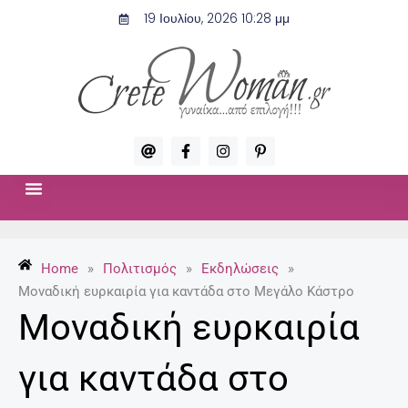
Μετάβαση
19 Ιουλίου, 2026 10:28 μμ
στο
περιεχόμενο
A
F
I
P
t
a
n
i
c
s
n
e
t
t
b
a
e
o
g
r
ΣΧΈΣΕΙΣ & ΣΕΞ
ΜΌΔΑ-ΟΜΟΡΦΙΆ
o
r
e
k
a
s
-
m
t
Home
»
Πολιτισμός
»
Εκδηλώσεις
»
f
-
p
Μοναδική ευρκαιρία για καντάδα στο Μεγάλο Κάστρο
Μοναδική ευρκαιρία
για καντάδα στο