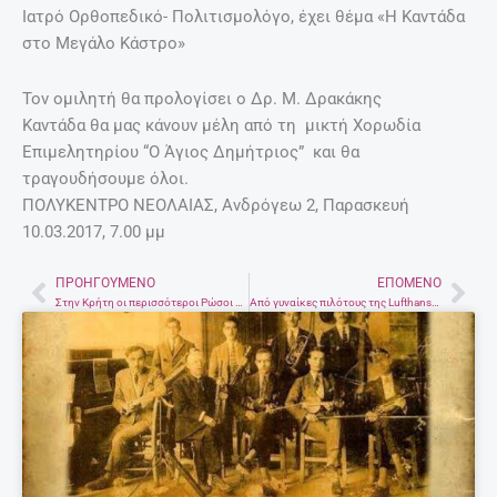
Ιατρό Ορθοπεδικό- Πολιτισμολόγο, έχει θέμα «Η Καντάδα
στο Μεγάλο Κάστρο»
Τον ομιλητή θα προλογίσει ο Δρ. Μ. Δρακάκης
Καντάδα θα μας κάνουν μέλη από τη μικτή Χορωδία
Επιμελητηρίου “Ο Άγιος Δημήτριος” και θα
τραγουδήσουμε όλοι.
ΠΟΛΥΚΕΝΤΡΟ ΝΕΟΛΑΙΑΣ, Ανδρόγεω 2, Παρασκευή
10.03.2017, 7.00 μμ
ΠΡΟΗΓΟΎΜΕΝΟ
ΕΠΌΜΕΝΟ
Prev
Nex
Στην Kρήτη οι περισσότεροι Ρώσοι που ταξίδεψαν στην Ελλάδα το 2016
Από γυναίκες πιλότους της Lufthansa αύριο οι βασικές πτήσεις