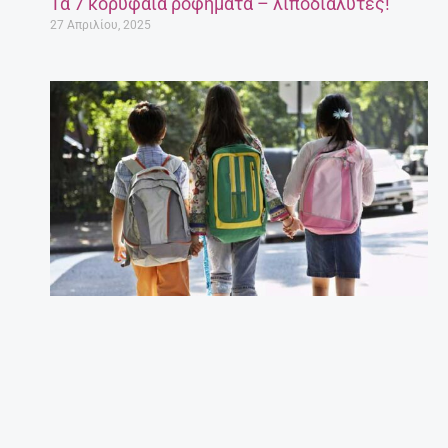
Τα 7 κορυφαία ροφήματα – λιποδιαλύτες!
27 Απριλίου, 2025