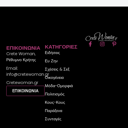
F
I
P
ΚΑΤΗΓΟΡΊΕΣ
ΕΠΙΚΟΙΝΩΝΊΑ
a
n
i
Ειδήσεις
c
s
n
Crete Woman,
e
t
t
Ρέθυμνο Κρήτης
Ευ Ζην
b
a
e
Email:
o
g
r
Σχέσεις & Σεξ
o
r
e
info@cretewoman.gr
Οικογένεια
k
a
s
Cretewoman.gr
-
m
t
Μόδα-Ομορφιά
f
-
ΕΠΙΚΟΙΝΩΝΙΑ
Πολιτισμός
p
Κους-Κους
Παράξενα
Συνταγές