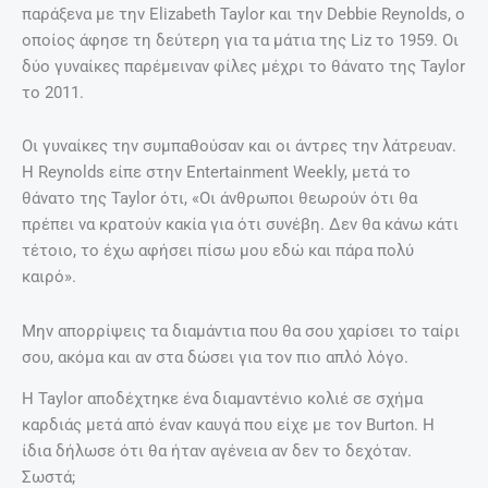
παράξενα με την Elizabeth Taylor και την Debbie Reynolds, ο
οποίος άφησε τη δεύτερη για τα μάτια της Liz το 1959. Οι
δύο γυναίκες παρέμειναν φίλες μέχρι το θάνατο της Taylor
το 2011.
Οι γυναίκες την συμπαθούσαν και οι άντρες την λάτρευαν.
Η Reynolds είπε στην Entertainment Weekly, μετά το
θάνατο της Taylor ότι, «Οι άνθρωποι θεωρούν ότι θα
πρέπει να κρατούν κακία για ότι συνέβη. Δεν θα κάνω κάτι
τέτοιο, το έχω αφήσει πίσω μου εδώ και πάρα πολύ
καιρό».
Μην απορρίψεις τα διαμάντια που θα σου χαρίσει το ταίρι
σου, ακόμα και αν στα δώσει για τον πιο απλό λόγο.
Η Taylor αποδέχτηκε ένα διαμαντένιο κολιέ σε σχήμα
καρδιάς μετά από έναν καυγά που είχε με τον Burton. Η
ίδια δήλωσε ότι θα ήταν αγένεια αν δεν το δεχόταν.
Σωστά;