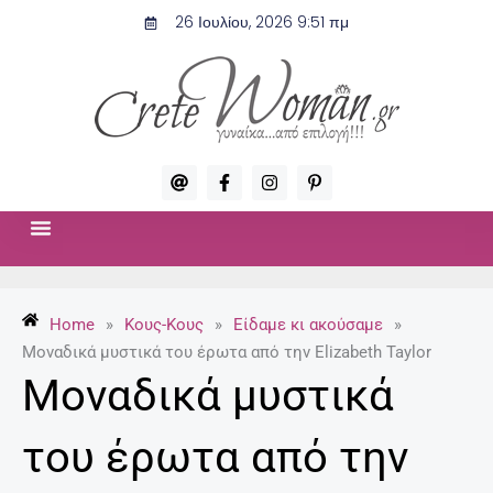
Μετάβαση
26 Ιουλίου, 2026 9:51 πμ
στο
περιεχόμενο
A
F
I
P
t
a
n
i
c
s
n
e
t
t
b
a
e
o
g
r
ΣΧΈΣΕΙΣ & ΣΕΞ
ΜΌΔΑ-ΟΜΟΡΦΙΆ
o
r
e
k
a
s
-
m
t
Home
»
Κους-Κους
»
Είδαμε κι ακούσαμε
»
f
-
p
Μοναδικά μυστικά του έρωτα από την Elizabeth Taylor
Μοναδικά μυστικά
του έρωτα από την