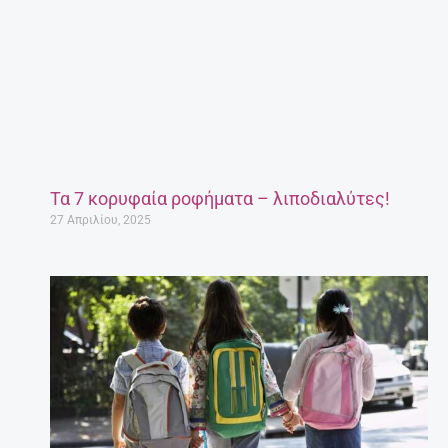
Τα 7 κορυφαία ροφήματα – λιποδιαλύτες!
27 Απριλίου, 2025