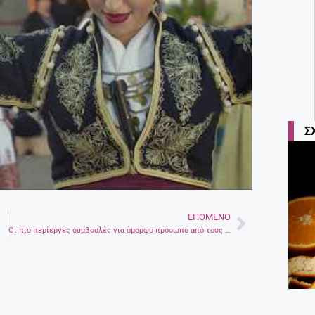
Σ
ΕΠΌΜΕΝΟ
Next
Οι πιο περίεργες συμβουλές για όμορφο πρόσωπο από τους δερματολόγους