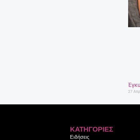
Έγκυ
27 Απρ
ΚΑΤΗΓΟΡΊΕΣ
Ειδήσεις