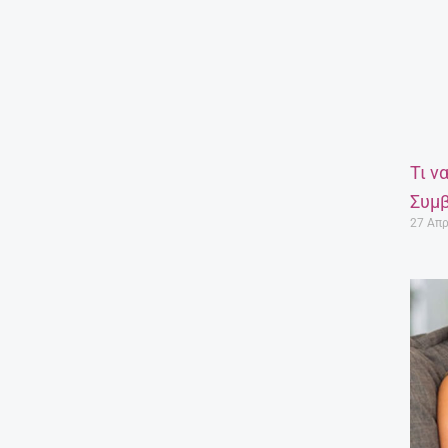
Τι ν
Συμβ
27 Απρ