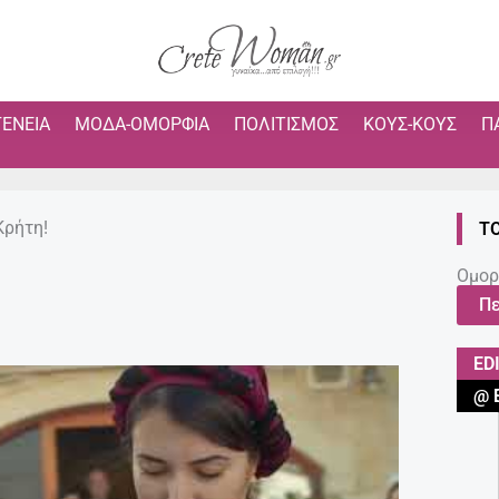
ΓΈΝΕΙΑ
ΜΌΔΑ-ΟΜΟΡΦΙΆ
ΠΟΛΙΤΙΣΜΌΣ
ΚΟΥΣ-ΚΟΥΣ
Π
Κρήτη!
Τ
Ομορ
Πε
ED
@ 