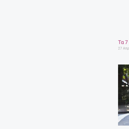
Τα 7
27 Απρ