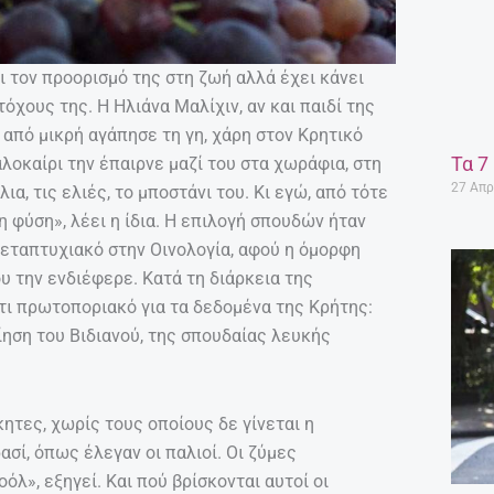
ει τον προορισμό της στη ζωή αλλά έχει κάνει
όχους της. Η Ηλιάνα Μαλίχιν, αν και παιδί της
 από μικρή αγάπησε τη γη, χάρη στον Κρητικό
Τα 7
οκαίρι την έπαιρνε μαζί του στα χωράφια, στη
27 Απρ
α, τις ελιές, το μποστάνι του. Κι εγώ, από τότε
η φύση», λέει η ίδια. Η επιλογή σπουδών ήταν
μεταπτυχιακό στην Οινολογία, αφού η όμορφη
υ την ενδιέφερε. Κατά τη διάρκεια της
άτι πρωτοποριακό για τα δεδομένα της Κρήτης:
ίηση του Βιδιανού, της σπουδαίας λευκής
ητες, χωρίς τους οποίους δε γίνεται η
ασί, όπως έλεγαν οι παλιοί. Οι ζύμες
λ», εξηγεί. Και πού βρίσκονται αυτοί οι