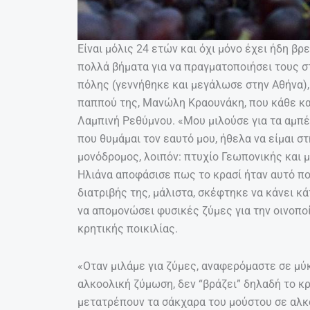
Είναι μόλις 24 ετών και όχι μόνο έχει ήδη βρ
πολλά βήματα για να πραγματοποιήσει τους στ
πόλης (γεννήθηκε και μεγάλωσε στην Αθήνα),
παππού της, Μανώλη Κραουνάκη, που κάθε καλ
Λαμπινή Ρεθύμνου. «Μου μιλούσε για τα αμπέλι
που θυμάμαι τον εαυτό μου, ήθελα να είμαι στ
μονόδρομος, λοιπόν: πτυχίο Γεωπονικής και 
Ηλιάνα αποφάσισε πως το κρασί ήταν αυτό πο
διατριβής της, μάλιστα, σκέφτηκε να κάνει κ
να απομονώσει φυσικές ζύμες για την οινοπο
κρητικής ποικιλίας.
«Οταν μιλάμε για ζύμες, αναφερόμαστε σε μύκ
αλκοολική ζύμωση, δεν “βράζει” δηλαδή το κρ
μετατρέπουν τα σάκχαρα του μούστου σε αλκοό