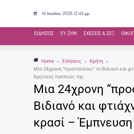
Μετάβαση
στο
14 Ιουλίου, 2026 12:43 μμ
περιεχόμενο
ΕΙΔΉΣΕΙΣ
ΕΥ ΖΗΝ
ΣΧΈΣΕΙΣ & ΣΕΞ
ΟΙΚΟ
Home
»
Ειδήσεις
»
Κρήτη
»
Μια 24χρονη “προστατεύει” το Βιδιανό και φτ
Κρητικός παππούς της
Μια 24χρονη “προ
Βιδιανό και φτιάχ
κρασί – Έμπνευση