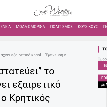
ΓΈΝΕΙΑ
ΜΌΔΑ-ΟΜΟΡΦΙΆ
ΠΟΛΙΤΙΣΜΌΣ
ΚΟΥΣ-ΚΟΥΣ
Π
ΤΟ
ιάχνει εξαιρετικό κρασί – Έμπνευση ο
Ομορ
Πε
στατεύει” το
ED
νει εξαιρετικό
@ 
 ο Κρητικός