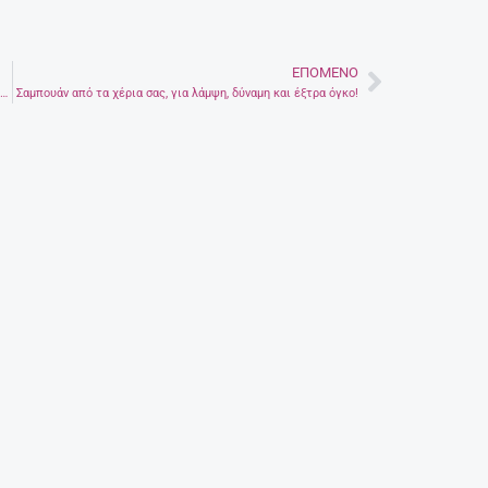
ΕΠΌΜΕΝΟ
Next
Kυριακή της Τυρινής, χωρίς κρέας και με πολλά έθιμα και γέντια
Σαμπουάν από τα χέρια σας, για λάμψη, δύναμη και έξτρα όγκο!