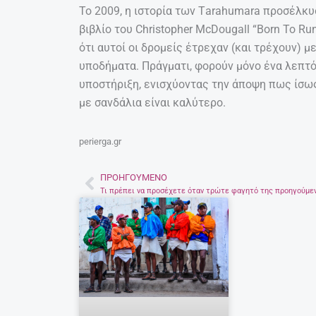
Το 2009, η ιστορία των Τarahumara προσέλκυ
βιβλίο του Christopher McDougall “Born To R
ότι αυτοί οι δρομείς έτρεχαν (και τρέχουν) 
υποδήματα. Πράγματι, φορούν μόνο ένα λεπτ
υποστήριξη, ενισχύοντας την άποψη πως ίσως 
με σανδάλια είναι καλύτερο.
perierga.gr
ΠΡΟΗΓΟΎΜΕΝΟ
Prev