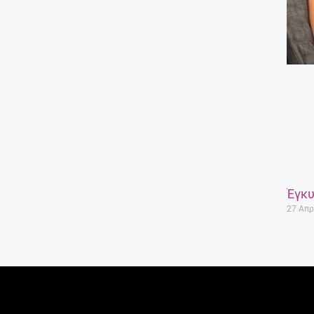
Έγκυ
27 Απρ