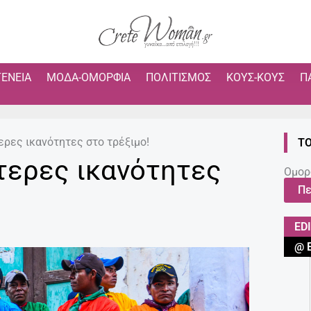
ΓΈΝΕΙΑ
ΜΌΔΑ-ΟΜΟΡΦΙΆ
ΠΟΛΙΤΙΣΜΌΣ
ΚΟΥΣ-ΚΟΥΣ
Π
ερες ικανότητες στο τρέξιμο!
ΤΟ
ίτερες ικανότητες
Ομορ
Πε
ED
@ 