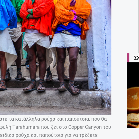
Σ
οράτε τα κατάλληλα ρούχα και παπούτσια, που θα
φυλή Τarahumara που ζει στο Copper Canyon του
 ειδικά ρούχα και παπούτσια για να τρέξετε