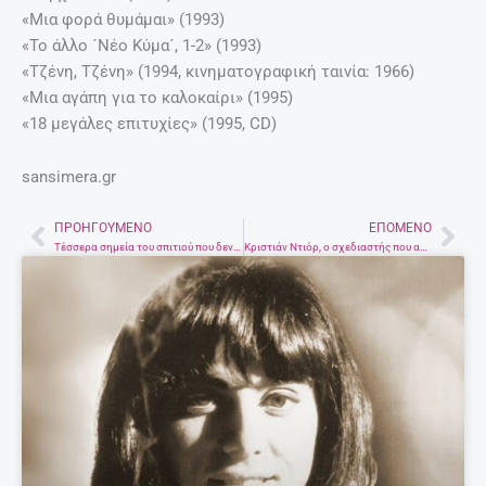
«Μια φορά θυμάμαι» (1993)
«Το άλλο ´Νέο Κύμα´, 1-2» (1993)
«Τζένη, Τζένη» (1994, κινηματογραφική ταινία: 1966)
«Μια αγάπη για το καλοκαίρι» (1995)
«18 μεγάλες επιτυχίες» (1995, CD)
sansimera.gr
ΠΡΟΗΓΟΎΜΕΝΟ
ΕΠΌΜΕΝΟ
Prev
Nex
Τέσσερα σημεία του σπιτιού που δεν καθαρίζουν με ξίδι
Κριστιάν Ντιόρ, ο σχεδιαστής που αποθέωσε τη γυναίκα με κομψά ρούχα και μοναδικά αρώματα