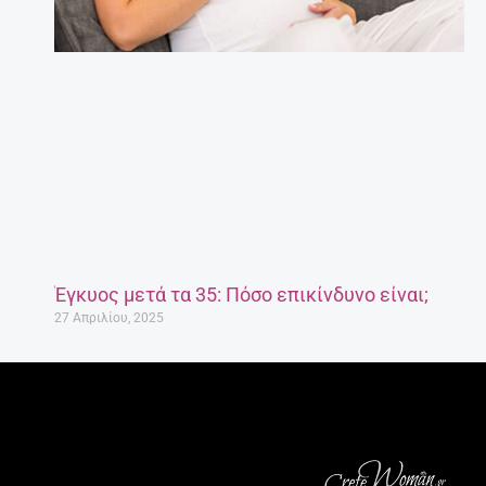
Έγκυος μετά τα 35: Πόσο επικίνδυνο είναι;
27 Απριλίου, 2025