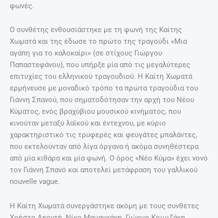
φωνές.
Ο συνθέτης ενθουσιάστηκε με τη φωνή της Καίτης
Χωματά και της έδωσε το πρώτο της τραγούδι «Μια
αγάπη για το καλοκαίρι» (σε στίχους Γιώργου
Παπαστεφάνου), που υπήρξε μία από τις μεγαλύτερες
επιτυχίες του ελληνικού τραγουδιού. Η Καίτη Χωματά
ερμήνευσε με μοναδικό τρόπο τα πρώτα τραγούδια του
Γιάννη Σπανού, που σηματοδότησαν την αρχή του Νέου
Κύματος, ενός βραχύβιου μουσικού κινήματος, που
κινούταν μεταξύ λαϊκού και έντεχνου, με κύριο
χαρακτηριστικό τις τρυφερές και φευγάτες μπαλάντες,
που εκτελούνταν από λίγα όργανα ή ακόμα συνηθέστερα
από μία κιθάρα και μία φωνή. Ο όρος «Νέο Κύμα» έχει νονό
τον Γιάννη Σπανό και αποτελεί μετάφραση του γαλλικού
nouvelle vague.
Η Καίτη Χωματά συνεργάστηκε ακόμη µε τους συνθέτες
Χρήστο Λεοντή, Νίκο Μαµαγκάκη, Γιώργο Κριµιζάκη,