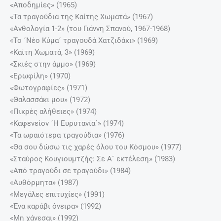
«Αποδημίες» (1965)
«Τα τραγούδια της Καίτης Χωματά» (1967)
«Ανθολογία 1-2» (του Γιάννη Σπανού, 1967-1968)
«Το ´Νέο Κύμα´ τραγουδά Χατζιδάκι» (1969)
«Καίτη Χωματά, 3» (1969)
«Σκιές στην άμμο» (1969)
«Ερωφίλη» (1970)
«Φωτογραφίες» (1971)
«Θαλασσάκι μου» (1972)
«Πικρές αλήθειες» (1974)
«Καφενείον ´Η Ευρυτανία´» (1974)
«Τα ωραιότερα τραγούδια» (1976)
«Θα σου δώσω τις χαρές όλου του Κόσμου» (1977)
«Σταύρος Κουγιουμτζής: Σε Α´ εκτέλεση» (1983)
«Από τραγούδι σε τραγούδι» (1984)
«Αυθόρμητα» (1987)
«Μεγάλες επιτυχίες» (1991)
«Ένα καράβι όνειρα» (1992)
«Μη χάνεσαι» (1992)