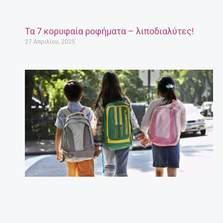
Τα 7 κορυφαία ροφήματα – λιποδιαλύτες!
27 Απριλίου, 2025