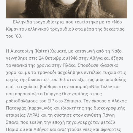
Ελληνίδα τραγουδίστρια, που ταυτίστηκε με το «Νέο
Κύμα» του ελληνικού τραγουδιού στα μέσα της δεκαετίας
του ´60.
Η Αικατερίνη (Καίτη) Χωματά, με καταγωγή από τη Νάξο,
γεννήθηκε στις 24 Οκτωβρίου1946 στην Αθήνα και έζησε
τα νεανικά της χρόνια στην Πλάκα. Σπούδασε κλασσικό
χορό και με το τραγούδι ασχολήθηκε εντελώς τυχαία στις
αρχές της δεκαετίας του ´60, όταν εξαιτίας μιας αποβολής
από το σχολείο, βρέθηκε στην εκπομπή «Νέα Ταλέντα»,
που παρουσίαζε ο Γιώργος Οικονομίδης στους
ραδιοθαλάμους του ΕΙΡ στο Ζάππειο. Την άκουσε ο Αλέκος
Πατσιφάς (παραγωγός και ιδιοκτήτης της δισκογραφικής
εταιρείας ΛΥΡΑ) και τη σύστησε στον συνθέτη Γιάννη
Σπανό, που εκείνη την εποχή πηγαινοερχόταν μεταξύ
Παρισιού και Αθήνας και αναζητούσε νέες και άφθαρτες