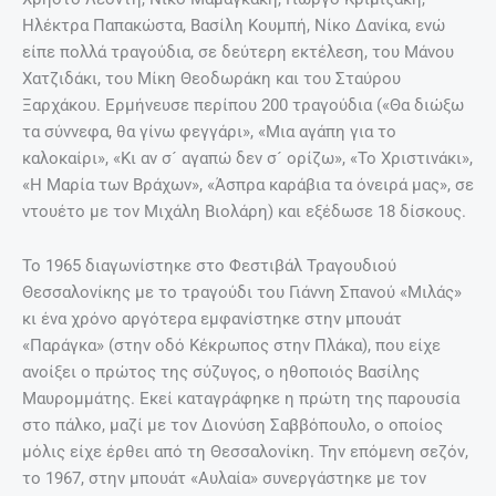
Ηλέκτρα Παπακώστα, Βασίλη Κουµπή, Νίκο Δανίκα, ενώ
είπε πολλά τραγούδια, σε δεύτερη εκτέλεση, του Μάνου
Χατζιδάκι, του Μίκη Θεοδωράκη και του Σταύρου
Ξαρχάκου. Ερμήνευσε περίπου 200 τραγούδια («Θα διώξω
τα σύννεφα, θα γίνω φεγγάρι», «Μια αγάπη για το
καλοκαίρι», «Κι αν σ´ αγαπώ δεν σ´ ορίζω», «Το Χριστινάκι»,
«Η Μαρία των Βράχων», «Άσπρα καράβια τα όνειρά μας», σε
ντουέτο με τον Μιχάλη Βιολάρη) και εξέδωσε 18 δίσκους.
Το 1965 διαγωνίστηκε στο Φεστιβάλ Τραγουδιού
Θεσσαλονίκης με το τραγούδι του Γιάννη Σπανού «Μιλάς»
κι ένα χρόνο αργότερα εμφανίστηκε στην μπουάτ
«Παράγκα» (στην οδό Κέκρωπος στην Πλάκα), που είχε
ανοίξει ο πρώτος της σύζυγος, ο ηθοποιός Βασίλης
Μαυροµµάτης. Εκεί καταγράφηκε η πρώτη της παρουσία
στο πάλκο, µαζί µε τον Διονύση Σαββόπουλο, ο οποίος
μόλις είχε έρθει από τη Θεσσαλονίκη. Την επόµενη σεζόν,
το 1967, στην μπουάτ «Αυλαία» συνεργάστηκε µε τον