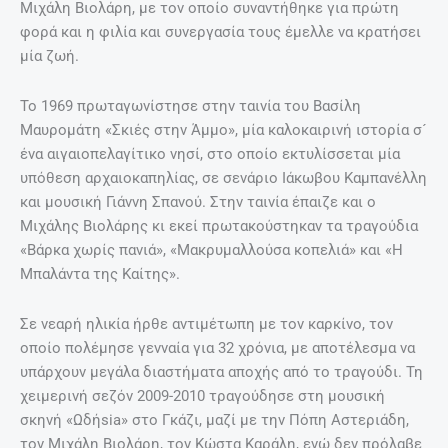
Μιχάλη Βιολάρη, με τον οποίο συναντήθηκε για πρώτη
φορά και η φιλία και συνεργασία τους έμελλε να κρατήσει
μία ζωή.
Το 1969 πρωταγωνίστησε στην ταινία του Βασίλη
Μαυρομάτη «Σκιές στην Άμμο», μία καλοκαιρινή ιστορία σ´
ένα αιγαιοπελαγίτικο νησί, στο οποίο εκτυλίσσεται μία
υπόθεση αρχαιοκαπηλίας, σε σενάριο Ιάκωβου Καμπανέλλη
και μουσική Γιάννη Σπανού. Στην ταινία έπαιζε και ο
Μιχάλης Βιολάρης κι εκεί πρωτακούστηκαν τα τραγούδια
«Βάρκα χωρίς πανιά», «Μακρυμαλλούσα κοπελιά» και «Η
Μπαλάντα της Καίτης».
Σε νεαρή ηλικία ήρθε αντιμέτωπη με τον καρκίνο, τον
οποίο πολέμησε γενναία για 32 χρόνια, με αποτέλεσμα να
υπάρχουν μεγάλα διαστήματα αποχής από το τραγούδι. Τη
χειμερινή σεζόν 2009-2010 τραγούδησε στη μουσική
σκηνή «Ωδήsia» στο Γκάζι, μαζί με την Πόπη Αστεριάδη,
τον Μιχάλη Βιολάρη, τον Κώστα Καράλη, ενώ δεν πρόλαβε