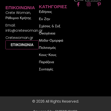
F
I
P
ΚΑΤΗΓΟΡΊΕΣ
ΕΠΙΚΟΙΝΩΝΊΑ
a
n
i
Ειδήσεις
c
s
n
Crete Woman,
e
t
t
Ρέθυμνο Κρήτης
Ευ Ζην
b
a
e
Email:
o
g
r
Σχέσεις & Σεξ
o
r
e
info@cretewoman.gr
Οικογένεια
k
a
s
Cretewoman.gr
-
m
t
Μόδα-Ομορφιά
f
-
ΕΠΙΚΟΙΝΩΝΙΑ
Πολιτισμός
p
Κους-Κους
Παράξενα
Συνταγές
© 2026 All Rights Reserved.